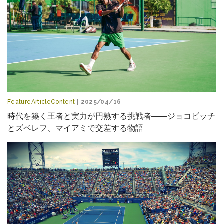
FeatureArticleContent
| 2025/04/16
時代を築く王者と実力が円熟する挑戦者――ジョコビッチ
とズベレフ、マイアミで交差する物語