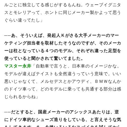
ルごとに独立してる感じがするもんね。ウェーブイグニタ
スとモレリアって、ホントに同じメーカー製かよって思う
ぐらい違ってたし」
──あ、そういえば、発起人Ｋがさる大手メーカーのマー
ケティング担当者を取材したそうなのですが、そのメーカ
ーは柱となっている４つのモデル、それぞれ違った足型を
使っていると聞かされて驚いてました。
マスター永井
「自動車で言うと、日本車のイメージかな。
モデルが違えばテイストも全然違うっていう意味で。いい
悪いじゃなくて、メルセデスとかアウディ、ＢＭＷなんか
のドイツ車って、どのモデルに乗っても共通する部分は感
じられるからね」
──だとすると、国産メーカーのアシックスあたりは、逆
にドイツ車的なシューズ造りをしている、と言えそうな気