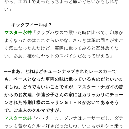
から、土の上で走ったらちょっと痛いぐらいかもしれな
い」
──キックフィールは？
マスター永井
「クラブハウスで履いた時に比べて、印象が
よくなったのはこれぐらいかな。さっきは革の固さがすご
く気になったんだけど、実際に蹴ってみると案外悪くな
い。ああ、確かにヤットのスパイクだなって思える」
──まあ、どれほどチューンナップされたレースカーで
も、ベースとなった車両の味は遺っているものだといいま
すしね。どうでもいいことですが、マスター・ナガイの昔
からのお友達、伊達公子さんの家にはカリッカリにチュー
ンされた特別仕様のニッサンＧＴ－Ｒがおいてあるそう
で。ご主人のクルマですが。
マスター永井
「へ～え、ま、ダンナはレーサーだし、ダテ
ックも昔からクルマ好きだったしね。いまもポルシェ乗っ