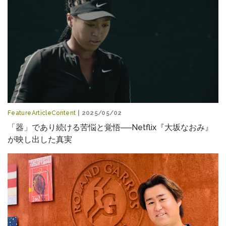
FeatureArticleContent
| 2025/05/02
「器」であり続ける苦悩と覚悟──Netflix『大坂なおみ』
が映し出した真実