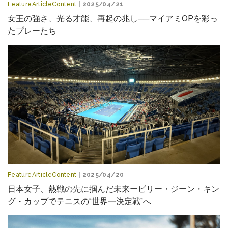
FeatureArticleContent
| 2025/04/21
女王の強さ、光る才能、再起の兆し──マイアミOPを彩っ
たプレーたち
FeatureArticleContent
| 2025/04/20
日本女子、熱戦の先に掴んだ未来ービリー・ジーン・キン
グ・カップでテニスの“世界一決定戦”へ