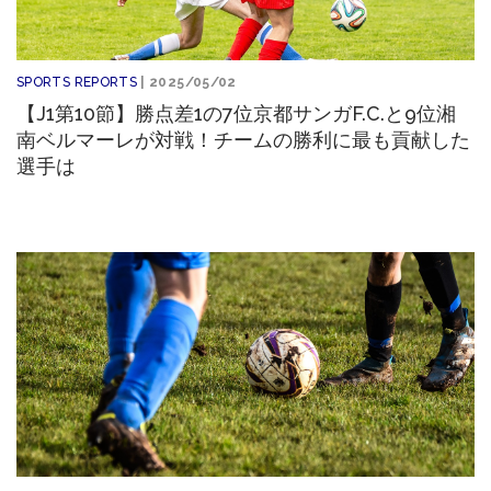
SPORTS REPORTS
| 2025/05/02
【J1第10節】勝点差1の7位京都サンガF.C.と9位湘
南ベルマーレが対戦！チームの勝利に最も貢献した
選手は