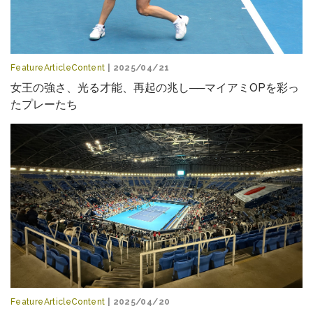
FeatureArticleContent
| 2025/04/21
女王の強さ、光る才能、再起の兆し──マイアミOPを彩っ
たプレーたち
FeatureArticleContent
| 2025/04/20