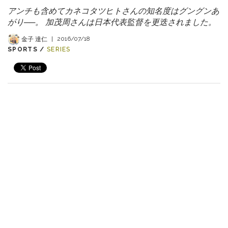
アンチも含めてカネコタツヒトさんの知名度はグングンあ
がり──。 加茂周さんは日本代表監督を更迭されました。
金子 達仁
|
2016/07/18
SPORTS /
SERIES