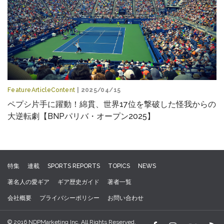
FeatureArticleContent
| 2025/04/15
ペプシ片手に躍動！綿貫、世界17位を撃破した怪我からの
大逆転劇【BNPパリバ・オープン2025】
特集
連載
SPORTS REPORTS
TOPICS
NEWS
著名人の愛ギア
ギア歴史ガイド
著者一覧
会社概要
プライバシーポリシー
お問い合わせ
© 2016 NDPMarketing Inc. All Rights Reserved.