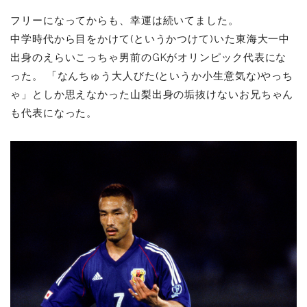
フリーになってからも、幸運は続いてました。
中学時代から目をかけて(というかつけて)いた東海大一中
出身のえらいこっちゃ男前のGKがオリンピック代表にな
った。 「なんちゅう大人びた(というか小生意気な)やっち
ゃ」としか思えなかった山梨出身の垢抜けないお兄ちゃん
も代表になった。