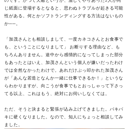
のです。かつて天敵というか、激しくやりあった2人が同
じ紙面に登場するとなると、思わぬトラブルが起きる可能
性がある。何とかソフトランディングする方法はないもの
か──。
「加茂さんとも相談しまして、一度カネコさんとお食事で
も、ということになりまして」 お断りする理由など、も
ちろんありません。途中から感情的になってしまった部分
もあったとはいえ、加茂さんという個人が嫌いだったわけ
では全然なかったわけで。あれだけぶっ叩かれた加茂さん
が「あんな若造となんか一緒に仕事できるか！」というな
らわかりますが、向こうが食事でもとおっしゃって下さっ
てる以上、これはもう、絶対にお伺いしなくては。
ただ、そうと決まると緊張が込み上げてきました。バキバ
キに硬くなりました。なので、知人にちょっと相談してみ
ました。