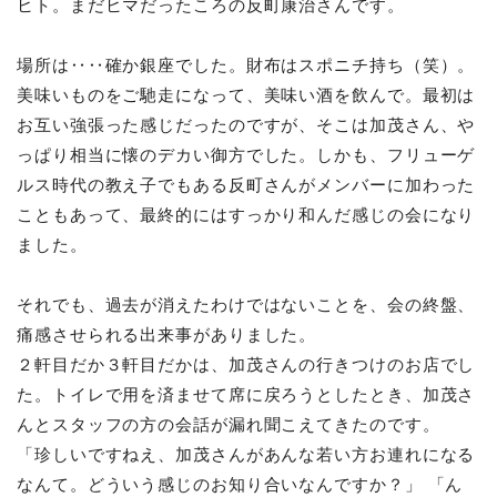
ヒト。まだヒマだったころの反町康治さんです。
場所は‥‥確か銀座でした。財布はスポニチ持ち（笑）。
美味いものをご馳走になって、美味い酒を飲んで。最初は
お互い強張った感じだったのですが、そこは加茂さん、や
っぱり相当に懐のデカい御方でした。しかも、フリューゲ
ルス時代の教え子でもある反町さんがメンバーに加わった
こともあって、最終的にはすっかり和んだ感じの会になり
ました。
それでも、過去が消えたわけではないことを、会の終盤、
痛感させられる出来事がありました。
２軒目だか３軒目だかは、加茂さんの行きつけのお店でし
た。トイレで用を済ませて席に戻ろうとしたとき、加茂さ
んとスタッフの方の会話が漏れ聞こえてきたのです。
「珍しいですねえ、加茂さんがあんな若い方お連れになる
なんて。どういう感じのお知り合いなんですか？」 「ん