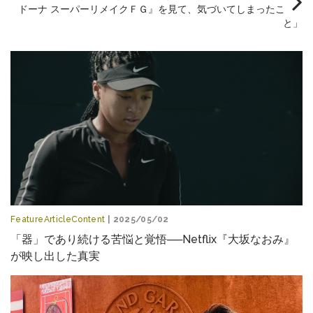
ドーナ スーパーリメイクＦＧ』を見て、気づいてしまったこ
と」
FeatureArticleContent
| 2025/05/02
「器」であり続ける苦悩と覚悟──Netflix『大坂なおみ』
が映し出した真実