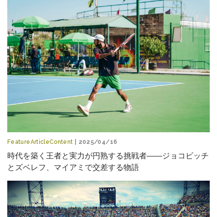
FeatureArticleContent
| 2025/04/16
時代を築く王者と実力が円熟する挑戦者――ジョコビッチ
とズベレフ、マイアミで交差する物語