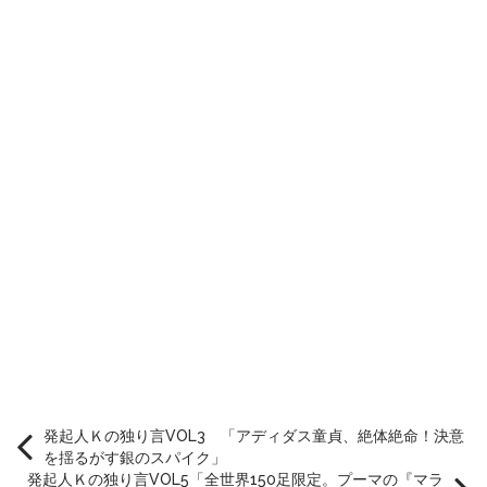
発起人Ｋの独り言VOL3 「アディダス童貞、絶体絶命！決意
を揺るがす銀のスパイク」
発起人Ｋの独り言VOL5「全世界150足限定。プーマの『マラ