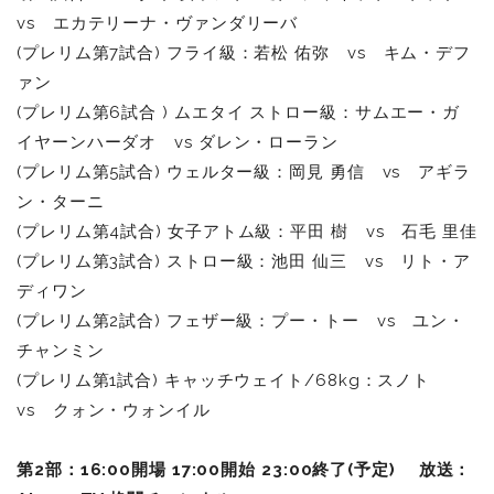
vs エカテリーナ・ヴァンダリーバ
(プレリム第7試合)
フライ級：
若松 佑弥 vs キム・デフ
ァン
(プレリム第6試合 )
ムエタイ ストロー級：
サムエー・ガ
イヤーンハーダオ vs ダレン・ローラン
(プレリム第5試合) ウェルター級：岡見 勇信 vs アギラ
ン・ターニ
(プレリム第4試合)
女子アトム級：
平田 樹 vs 石毛 里佳
(プレリム第3試合)
ストロー級：
池田 仙三 vs リト・ア
ディワン
(プレリム第2試合) フェザー級：プー・トー vs ユン・
チャンミン
(プレリム第1試合) キャッチウェイト/68kg：スノト
vs クォン・ウォンイル
第2部：16:00開場 17:00開始 23:00終了(予定) 放送：