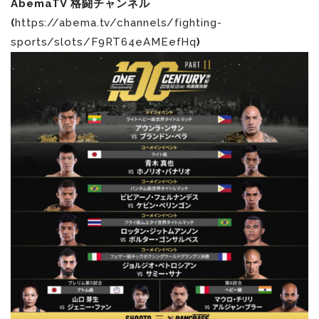
AbemaTV 格闘チャンネル
(
https://abema.tv/channels/fighting-
sports/slots/F9RT64eAMEefHq
)