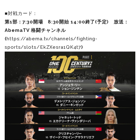
■対戦カード：
第1部：7:30開場
8:30
開始 14:00終了(予定) 放送：
AbemaTV 格闘チャンネル
(
https://abema.tv/channels/fighting-
sports/slots/EkZXesra1QK4t7
)