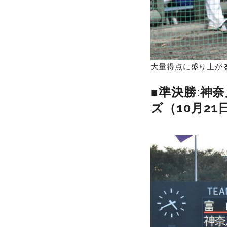
大量得点に盛り上が
■
準決勝
:
神奈
ズ（10月2