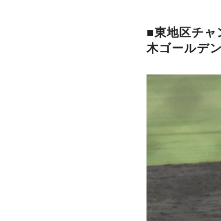
■東地区チャ
木ゴールデ