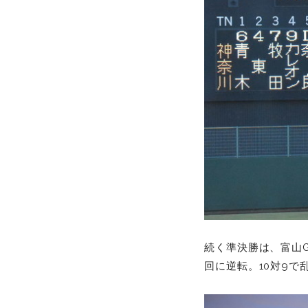
続く準決勝は、富山
回に逆転。10対9で