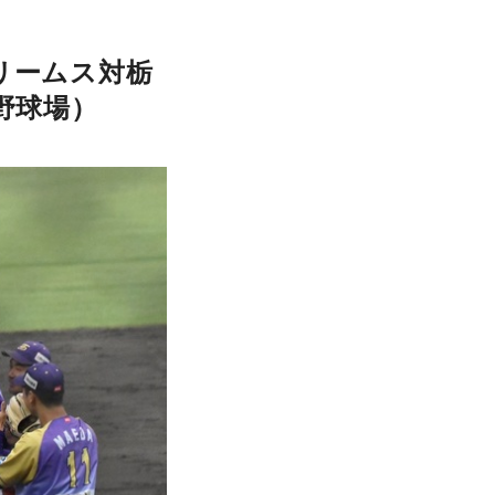
リームス対
栃
野球場）