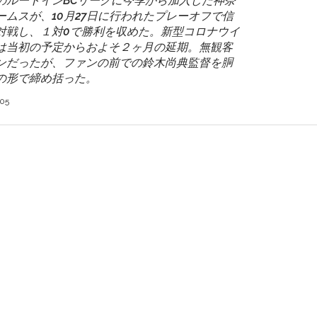
のルートインBCリーグに今季から加入した神奈
ムスが、10月27日に行われたプレーオフで信
対戦し、１対0で勝利を収めた。新型コロナウイ
は当初の予定からおよそ２ヶ月の延期。無観客
ンだったが、ファンの前での鈴木尚典監督を胴
の形で締め括った。
05