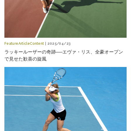
FeatureArticleContent
| 2025/04/23
ラッキールーザーの奇跡──エヴァ・リス、全豪オープン
で見せた歓喜の旋風