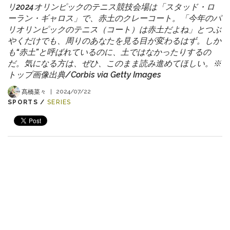
リ2024オリンピックのテニス競技会場は「スタッド・ロ
ーラン・ギャロス」で、赤土のクレーコート。「今年のパ
リオリンピックのテニス（コート）は赤土だよね」とつぶ
やくだけでも、周りのあなたを見る目が変わるはず。しか
も“赤土”と呼ばれているのに、土ではなかったりするの
だ。気になる方は、ぜひ、このまま読み進めてほしい。※
トップ画像出典/Corbis via Getty Images
髙橋菜々
|
2024/07/22
SPORTS /
SERIES