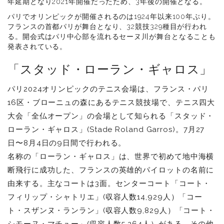
年延期となり2021年開催だったため、3年後の開催となる。
パリでオリンピックが開催されるのは1924年以来100年ぶり。
フランスの首都パリが舞台となり、32競技329種目が行われ
る。開会式はパリ中心部を流れるセーヌ川が舞台となることも
発表されている。
「スタッド・ローラン・ギャロス」
パリ2024オリンピックのテニス会場は、フランス・パリ
16区・ブローニュの森にあるテニス競技場で、テニス四大
大会「全仏オープン」の会場として知られる「スタッド・
ローラン・ギャロス」(Stade Roland Garros)。7月27
日〜8月4日の9日間で行われる。
名称の「ローラン・ギャロス」は、世界で初めて地中海横
断飛行に成功した、フランスの英雄的パイロットの名前に
由来する。主なコートは3面。センターコート「コート・
フィリップ・シャトリエ」(収容人数14,929人）「コー
ト・スザンヌ・ランラン」(収容人数9,829人）「コート・
シモーヌ・マチュー」(収容人数5,264人）がある。その他