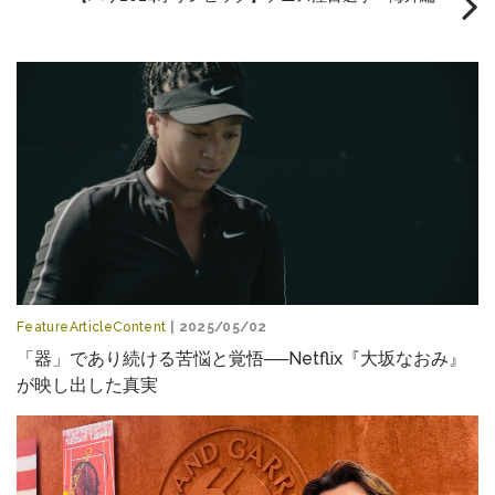
FeatureArticleContent
| 2025/05/02
「器」であり続ける苦悩と覚悟──Netflix『大坂なおみ』
が映し出した真実