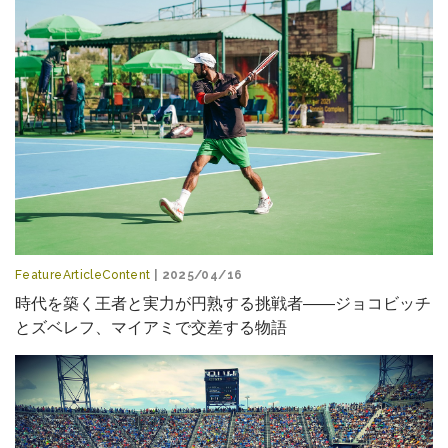
FeatureArticleContent
| 2025/04/16
時代を築く王者と実力が円熟する挑戦者――ジョコビッチ
とズベレフ、マイアミで交差する物語