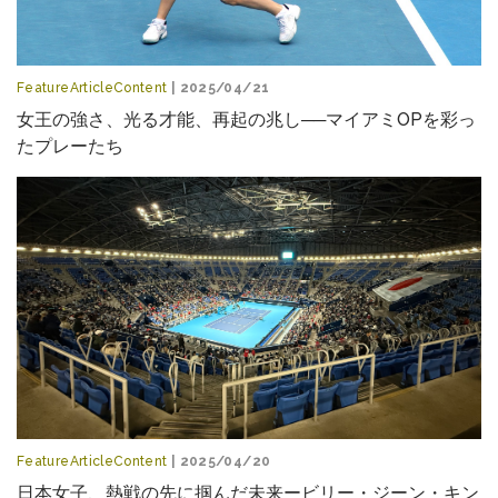
FeatureArticleContent
| 2025/04/21
女王の強さ、光る才能、再起の兆し──マイアミOPを彩っ
たプレーたち
FeatureArticleContent
| 2025/04/20
日本女子、熱戦の先に掴んだ未来ービリー・ジーン・キン