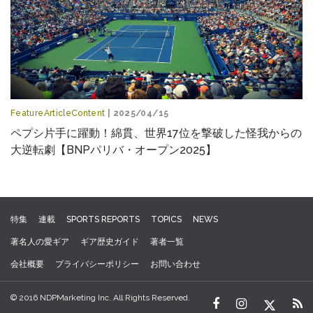
FeatureArticleContent
| 2025/04/15
ペプシ片手に躍動！綿貫、世界17位を撃破した怪我からの
大逆転劇【BNPパリバ・オープン2025】
特集
連載
SPORTS REPORTS
TOPICS
NEWS
著名人の愛ギア
ギア歴史ガイド
著者一覧
会社概要
プライバシーポリシー
お問い合わせ
© 2016 NDPMarketing Inc. All Rights Reserved.