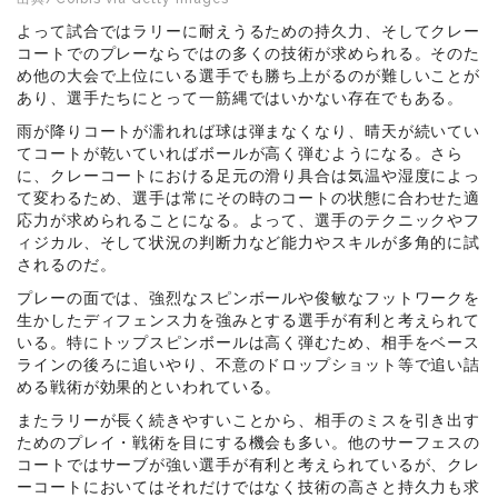
よって試合ではラリーに耐えうるための持久力、そしてクレー
コートでのプレーならではの多くの技術が求められる。そのた
め他の大会で上位にいる選手でも勝ち上がるのが難しいことが
あり、選手たちにとって一筋縄ではいかない存在でもある。
雨が降りコートが濡れれば球は弾まなくなり、晴天が続いてい
てコートが乾いていればボールが高く弾むようになる。さら
に、クレーコートにおける足元の滑り具合は気温や湿度によっ
て変わるため、選手は常にその時のコートの状態に合わせた適
応力が求められることになる。よって、選手のテクニックやフ
ィジカル、そして状況の判断力など能力やスキルが多角的に試
されるのだ。
プレーの面では、強烈なスピンボールや俊敏なフットワークを
生かしたディフェンス力を強みとする選手が有利と考えられて
いる。特にトップスピンボールは高く弾むため、相手をベース
ラインの後ろに追いやり、不意のドロップショット等で追い詰
める戦術が効果的といわれている。
またラリーが長く続きやすいことから、相手のミスを引き出す
ためのプレイ・戦術を目にする機会も多い。他のサーフェスの
コートではサーブが強い選手が有利と考えられているが、クレ
ーコートにおいてはそれだけではなく技術の高さと持久力も求