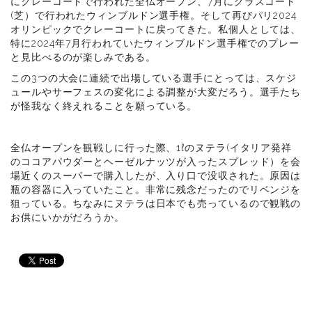
にクレーコートで行われた全仏オープン、7月にグラスコート
(芝）で行われたウィンブルドン選手権。そして再びパリ2024
オリンピックでクレーコートに戻ってきた。私個人としては、
特に2024年7月行われていたウィンブルドン選手権でのプレー
と見比べるのが楽しみである。
この3つの大会に連続で出場している選手にとっては、スケジ
ュールやサーフェスの変化による調整が大変だろう。選手たち
が怪我なく終えれることを願っている。
全仏オープンを観戦しに行った際、1ℓのヌテラ(イタリア発祥
のココアパウダーとヘーゼルナッツが入ったスプレッド）を会
場近くのスーパーで購入したが、入り口で没収された。原因は
瓶の容器に入っていたこと。非常に残念だったのでリベンジを
狙っている。ちなみにヌテラは日本でも売っているので観戦の
お供にいかがだろうか。