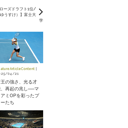
ローズドラフト1位/
ゆうすけ）】富士大
学
atureArticleContent
|
025/04/21
女王の強さ、光る才
能、再起の兆し──マ
イアミOPを彩ったプ
レーたち