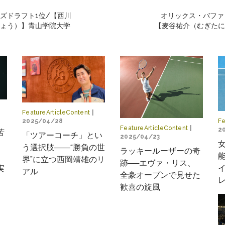
ズドラフト1位/【西川
オリックス・バファ
ょう）】青山学院大学
【麦谷祐介（むぎたに
FeatureArticleContent
|
2025/04/28
Fe
FeatureArticleContent
|
2
苦
「ツアーコーチ」とい
2025/04/23
う選択肢――“勝負の世
ラッキールーザーの奇
界”に立つ西岡靖雄のリ
跡──エヴァ・リス、
実
アル
全豪オープンで見せた
歓喜の旋風