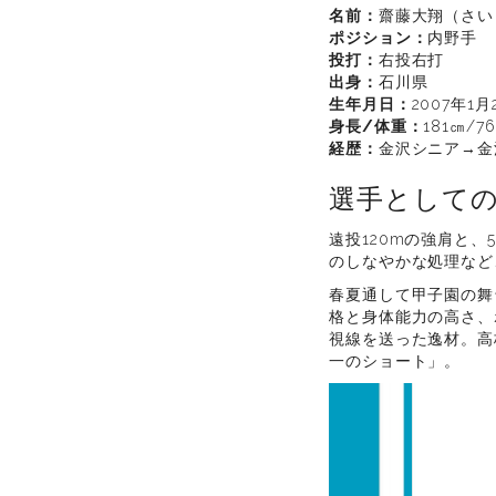
名前：
齋藤大翔（さい
ポジション：
内野手
投打：
右投右打
出身：
石川県
生年月日：
2007年1月
身長/体重：
181㎝/76
経歴：
金沢シニア→金
選手として
遠投120mの強肩と
のしなやかな処理など
春夏通して甲子園の舞
格と身体能力の高さ、
視線を送った逸材。高
一のショート」。