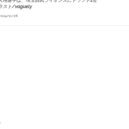
大翔選手は、埼玉西武ライオンズにドラフト1位
ト/vaguely
2024/11/26
ル