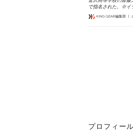
金沢高等学校の齋藤
で指名された。※イラス
KING GEAR編集部
|
プロフィー