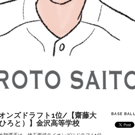
オンズドラフト1位/【齋藤大
BASE BALL
ひろと）】金沢高等学校