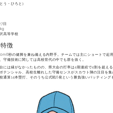
とう・ひろと）
27日
kg
沢高等学校
の特徴
、50m6秒の健脚を兼ね備える内野手。チームでは主にショートで起
、守備技術に関しては高校世代の中でも群を抜く。
台には縁がなかったものの、県大会の打率は4期連続で4割を超える。
ポテンシャル、高校生離れした守備センスがスカウト陣の注目を集め
校通算14本塁打、そのうち公式戦6発という勝負強いバッティング