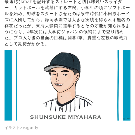
最速153km/hを記録するストレートと切れ味鋭いスライダ
ー、カットボールを武器にする左腕。小学生の頃にソフトボー
ルを始め、野球をスタートさせたのは泉中時代に小田原ボーイ
ズに入団してから。静岡学園では大きな実績を得られず無名の
存在だったが、東海大静岡に進学するとその才能が知られるよ
うになり、4年次には大学侍ジャパンの候補にまで登り詰め
た。プロ入り後の当面の目標は開幕1軍。貴重な左投の即戦力
として期待がかかる。
イラスト/vaguely