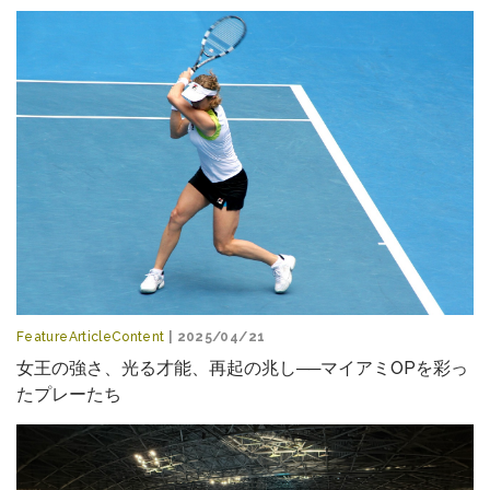
FeatureArticleContent
| 2025/04/21
女王の強さ、光る才能、再起の兆し──マイアミOPを彩っ
たプレーたち