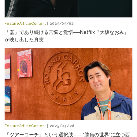
FeatureArticleContent
| 2025/05/02
「器」であり続ける苦悩と覚悟──Netflix『大坂なおみ』
が映し出した真実
FeatureArticleContent
| 2025/04/28
「ツアーコーチ」という選択肢――“勝負の世界”に立つ西