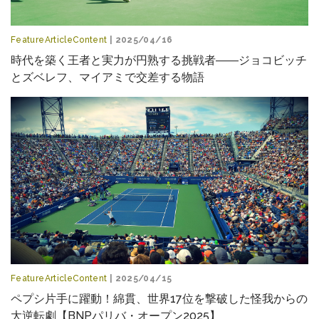
FeatureArticleContent
| 2025/04/16
時代を築く王者と実力が円熟する挑戦者――ジョコビッチ
とズベレフ、マイアミで交差する物語
FeatureArticleContent
| 2025/04/15
ペプシ片手に躍動！綿貫、世界17位を撃破した怪我からの
大逆転劇【BNPパリバ・オープン2025】