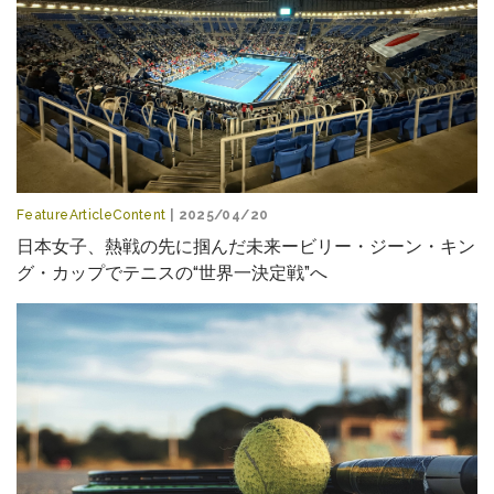
FeatureArticleContent
| 2025/04/20
日本女子、熱戦の先に掴んだ未来ービリー・ジーン・キン
グ・カップでテニスの“世界一決定戦”へ