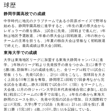
球歴
静岡学園高校での成績
中学時代に地元のクラブチームである小田原ボーイズで野球を
始める。静岡学園高校に進学すると、1年生の夏の県大会から
レギュラーの座を掴み、3試合に先発。3回戦まで進んだ。1年
秋は地区予選敗退、2年春の県大会は2回戦敗退。2年の秋から
チームの主将を担うも、3年夏の独自大会は登板なく初戦敗退
で終えた。最高成績は県大会3回戦。
東海大学での成績
大学は東海地区リーグに加盟する東海大静岡キャンパスに進
学。3年秋のリーグ戦より先発投手の座をつかみ､主に2番手で
5勝2敗､防御率1.25の成績を残した。全リーグ14戦で10試合に
登板（うち、先発6試合）、計50.1回をこなし、投球回を大き
く上回る68奪三振を奪取。静岡理工1回戦で7回参考ながら完
全試合を達成し､静大2回戦で1試合16K（7回）をマークした。
大会後､12月の侍ジャパン大学日本代表候補合宿に参加し､紅白
戦3戦目にCチームの2番手で出場した。4年生の春から東海大
静岡のエースを担い、先発や完投の試合が増加。日大国際戦で
は11K完投。大学5季で36試合（先発14）計145.1回を投げ､通
算13勝（6完3封）4敗､208K､防1.55を記録している。