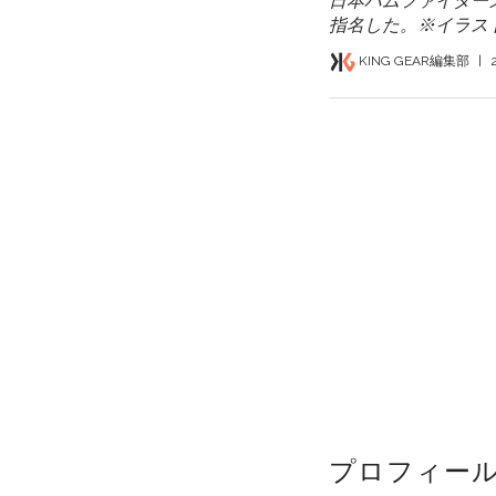
日本ハムファイター
指名した。※イラスト/
KING GEAR編集部
|
プロフィー