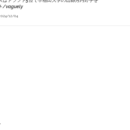
ズはドラフト5位で早稲田大学の山縣秀内野手を
vaguely
2024/12/04
ル