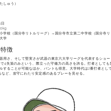
たしゅう）
1日
0kg
小学校（国分寺リトルリーグ）→国分寺市立第二中学校（国分寺リ
大学
の特徴
器用さ、そして堅実さが武器の東京六大学リーグを代表するショー
場で4失策のみという、際立った守備力の高さを誇る。打者としても
ルすることが可能なほか、バントも得意。大学時代は2番打者として
るなど、攻守にわたり安定感のあるプレーを見せる。