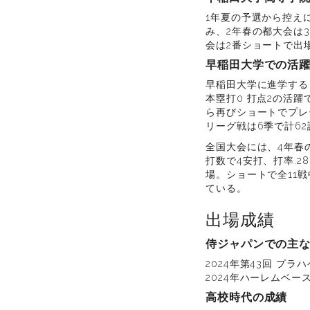
1年夏の予選から控え
み、2年春の都大会は
会は2番ショートで出
早稲田大学での活
早稲田大学に進学する
本塁打0 打点2の活
ら再びショートでプレー
リーグ戦は6季で計62
全国大会には、4年春
打数で4安打、打率.
場。ショートで全11戦
ている。
出場成績
侍ジャパンでの主
2024年第43回 プラ
2024年ハーレムベース
高校時代の成績