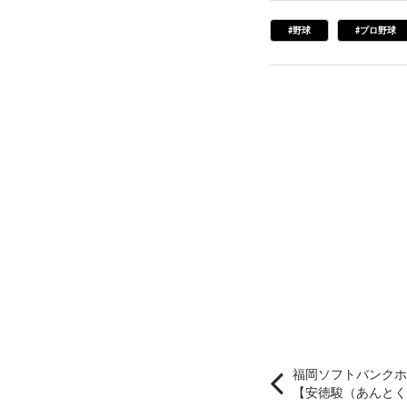
#野球
#プロ野球
福岡ソフトバンクホ
【安徳駿（あんとく