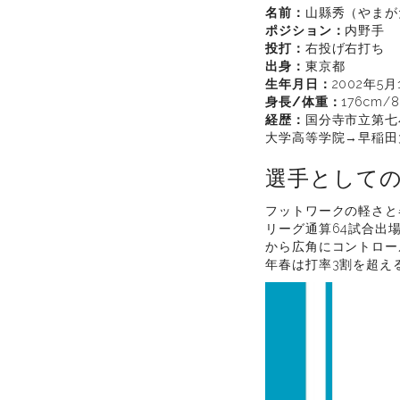
名前：
山縣秀（やまが
ポジション：
内野手
投打：
右投げ右打ち
出身：
東京都
生年月日：
2002年5月
身長/体重：
176cm/8
経歴：
国分寺市立第七
大学高等学院→早稲田
選手として
フットワークの軽さと
リーグ通算64試合出
から広角にコントロー
年春は打率3割を超え