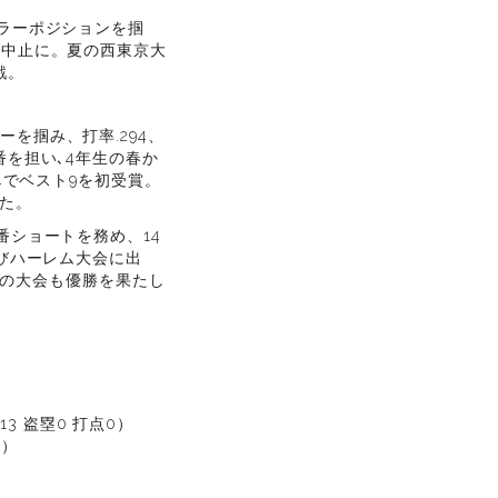
ュラーポジションを掴
が中止に。夏の西東京大
戦。
を掴み、打率.294、
番を担い､4年生の春か
4でベスト9を初受賞。
した。
番ショートを務め、14
よびハーレム大会に出
ちらの大会も優勝を果たし
13 盗塁0 打点0）
2）