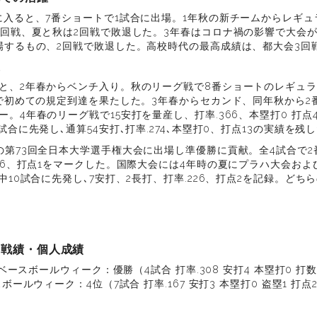
に入ると、7番ショートで1試合に出場。1年秋の新チームからレギ
3回戦、夏と秋は2回戦で敗退した。3年春はコロナ禍の影響で大会
場するもの、2回戦で敗退した。高校時代の最高成績は、都大会3回
躍
と、2年春からベンチ入り。秋のリーグ戦で8番ショートのレギュラー
躍で初めての規定到達を果たした。3年春からセカンド、同年秋から2
。4年春のリーグ戦で15安打を量産し、打率.366、本塁打0 打点
試合に先発し､通算54安打､打率.274､本塁打0、打点13の実績を残
の第73回全日本大学選手権大会に出場し準優勝に貢献。全4試合で2
286、打点1をマークした。国際大会には4年時の夏にプラハ大会お
中10試合に先発し､7安打、2長打、打率.226、打点2を記録。ど
な戦績・個人成績
ハベースボールウィーク：優勝（4試合 打率.308 安打4 本塁打0 打数
ボールウィーク：4位（7試合 打率.167 安打3 本塁打0 盗塁1 打点