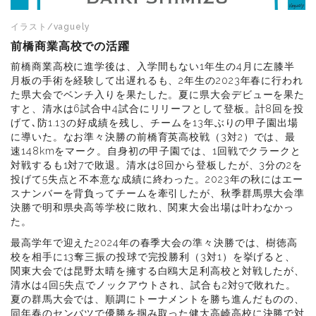
イラスト/vaguely
前橋商業高校での活躍
前橋商業高校に進学後は、入学間もない1年生の4月に左膝半
月板の手術を経験して出遅れるも、2年生の2023年春に行われ
た県大会でベンチ入りを果たした。夏に県大会デビューを果た
すと、清水は6試合中4試合にリリーフとして登板。計8回を投
げて､防1.13の好成績を残し、チームを13年ぶりの甲子園出場
に導いた。なお準々決勝の前橋育英高校戦（3対2）では、最
速148kmをマーク。自身初の甲子園では、1回戦でクラークと
対戦するも1対7で敗退。清水は8回から登板したが、3分の2を
投げて5失点と不本意な成績に終わった。2023年の秋にはエー
スナンバーを背負ってチームを牽引したが、秋季群馬県大会準
決勝で明和県央高等学校に敗れ、関東大会出場は叶わなかっ
た。
最高学年で迎えた2024年の春季大会の準々決勝では、樹徳高
校を相手に13奪三振の投球で完投勝利（3対1）を挙げると、
関東大会では昆野太晴を擁する白鴎大足利高校と対戦したが、
清水は4回5失点でノックアウトされ、試合も2対9で敗れた。
夏の群馬大会では、順調にトーナメントを勝ち進んだものの、
同年春のセンバツで優勝を掴み取った健大高崎高校に決勝で対