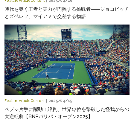
FeatureArticleContent
| 2025/04/16
時代を築く王者と実力が円熟する挑戦者――ジョコビッチ
とズベレフ、マイアミで交差する物語
FeatureArticleContent
| 2025/04/15
ペプシ片手に躍動！綿貫、世界17位を撃破した怪我からの
大逆転劇【BNPパリバ・オープン2025】