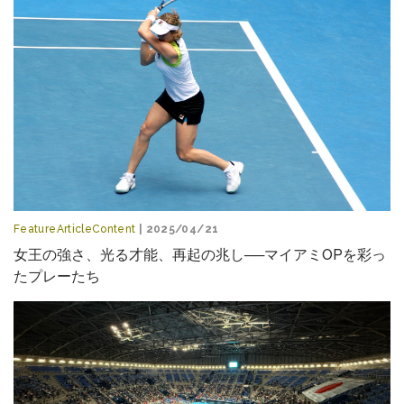
FeatureArticleContent
| 2025/04/21
女王の強さ、光る才能、再起の兆し──マイアミOPを彩っ
たプレーたち