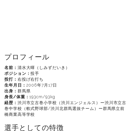
プロフィール
名前：
清水大暉（しみずだいき）
ポジション：
投手
投打：
右投げ右打ち
生年月日：
2006年7月17日
出身：
群馬県
身長/体重：
193cm/93kg
経歴：
渋川市立古巻小学校（渋川エンジェルス）ー渋川市立古
巻中学校（軟式野球部/渋川北群馬選抜チーム）ー群馬県立前
橋商業高等学校
選手としての特徴