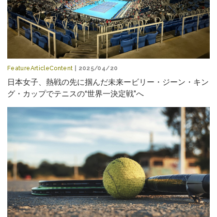
FeatureArticleContent
| 2025/04/20
日本女子、熱戦の先に掴んだ未来ービリー・ジーン・キン
グ・カップでテニスの“世界一決定戦”へ