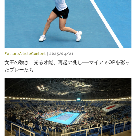
FeatureArticleContent
| 2025/04/21
女王の強さ、光る才能、再起の兆し──マイアミOPを彩っ
たプレーたち