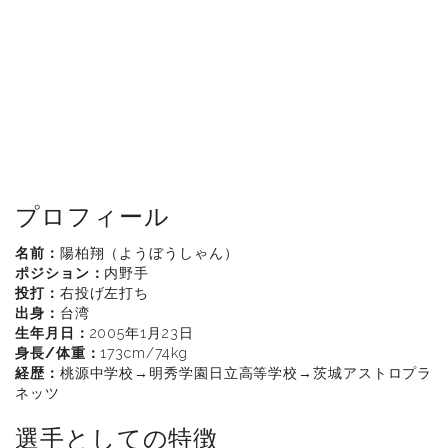
プロフィール
名前：
陽柏翔（ようぼうしゃん）
ポジション：
内野手
投打：
右投げ左打ち
出身：
台湾
生年月日：
2005年1月23日
身長/体重：
173cm/74kg
経歴：
桃源中学校→明秀学園日立高等学校→茨城アストロプラ
ネッツ
選手としての特徴