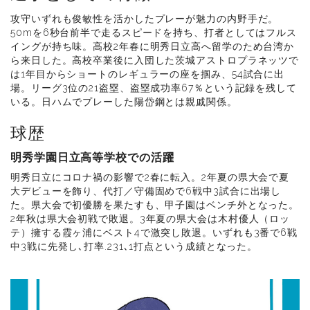
攻守いずれも俊敏性を活かしたプレーが魅力の内野手だ。
50mを6秒台前半で走るスピードを持ち、打者としてはフルス
イングが持ち味。高校2年春に明秀日立高へ留学のため台湾か
ら来日した。高校卒業後に入団した茨城アストロプラネッツで
は1年目からショートのレギュラーの座を掴み、54試合に出
場。リーグ3位の21盗塁、盗塁成功率67％という記録を残して
いる。日ハムでプレーした陽岱鋼とは親戚関係。
球歴
明秀学園日立高等学校での活躍
明秀日立にコロナ禍の影響で2春に転入。2年夏の県大会で夏
大デビューを飾り、代打／守備固めで6戦中3試合に出場し
た。県大会で初優勝を果たすも、甲子園はベンチ外となった。
2年秋は県大会初戦で敗退。3年夏の県大会は木村優人（ロッ
テ）擁する霞ヶ浦にベスト4で激突し敗退。いずれも3番で6戦
中3戦に先発し､打率.231､1打点という成績となった。