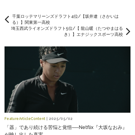
千葉ロッテマリーンズドラフト4位/【坂井遼（さかいは
る）】関東第一高校
埼玉西武ライオンズドラフト5位/【 龍山暖（たつやまはる
き）】エナジックスポーツ高校
FeatureArticleContent
| 2025/05/02
「器」であり続ける苦悩と覚悟──Netflix『大坂なおみ』
が映し出した真実