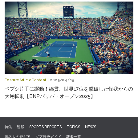
FeatureArticleContent
| 2025/04/15
ペプシ片手に躍動！綿貫、世界17位を撃破した怪我からの
大逆転劇【BNPパリバ・オープン2025】
特集
連載
SPORTS REPORTS
TOPICS
NEWS
著名人の愛ギア
ギア歴史ガイド
著者一覧