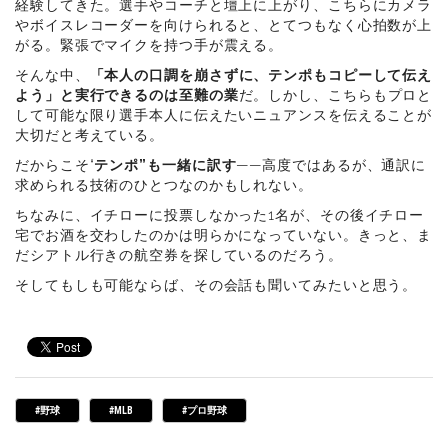
経験してきた。選手やコーチと壇上に上がり、こちらにカメラ
やボイスレコーダーを向けられると、とてつもなく心拍数が上
がる。緊張でマイクを持つ手が震える。
そんな中、
「本人の口調を崩さずに、テンポもコピーして伝え
よう」と実行できるのは至難の業
だ。しかし、こちらもプロと
して可能な限り選手本人に伝えたいニュアンスを伝えることが
大切だと考えている。
だからこそ“
テンポ”も一緒に訳す
——高度ではあるが、通訳に
求められる技術のひとつなのかもしれない。
ちなみに、イチローに投票しなかった1名が、その後イチロー
宅でお酒を交わしたのかは明らかになっていない。きっと、ま
だシアトル行きの航空券を探しているのだろう。
そしてもしも可能ならば、その会話も聞いてみたいと思う。
#野球
#MLB
#プロ野球