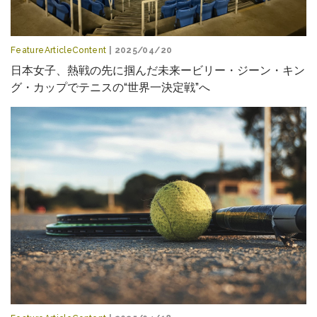
FeatureArticleContent
| 2025/04/20
日本女子、熱戦の先に掴んだ未来ービリー・ジーン・キン
グ・カップでテニスの“世界一決定戦”へ