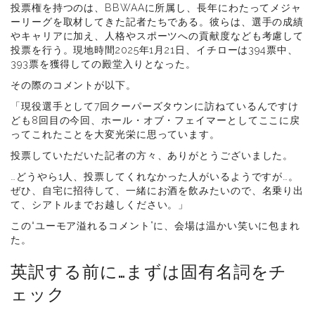
投票権を持つのは、BBWAAに所属し、長年にわたってメジャ
ーリーグを取材してきた記者たちである。彼らは、選手の成績
やキャリアに加え、人格やスポーツへの貢献度なども考慮して
投票を行う。現地時間2025年1月21日、イチローは394票中、
393票を獲得しての殿堂入りとなった。
その際のコメントが以下。
「現役選手として7回クーパーズタウンに訪ねているんですけ
ども8回目の今回、ホール・オブ・フェイマーとしてここに戻
ってこれたことを大変光栄に思っています。
投票していただいた記者の方々、ありがとうございました。
…どうやら1人、投票してくれなかった人がいるようですが…。
ぜひ、自宅に招待して、一緒にお酒を飲みたいので、名乗り出
て、シアトルまでお越しください。」
この“ユーモア溢れるコメント”に、会場は温かい笑いに包まれ
た。
英訳する前に…まずは固有名詞をチ
ェック