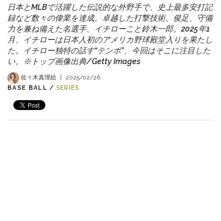
日本とMLBで活躍した伝説的な外野手で、史上最多安打記
録など数々の偉業を達成。卓越した打撃技術、俊足、守備
力を兼ね備えた名選手、イチローこと鈴木一郎。2025年1
月、イチローは日本人初のアメリカ野球殿堂入りを果たし
た。イチロー独特の話す“テンポ”、今回はそこに注目した
い。※トップ画像出典/Getty Images
佐々木真理絵
|
2025/02/26
BASE BALL /
SERIES