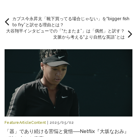
カブス今永昇太「靴下買ってる場合じゃない」を“bigger fish
to fry”と訳せる理由とは？
大谷翔平インタビューでの「“たまたま”」は「偶然」と訳す？
文脈から考える“より自然な英語”とは
FeatureArticleContent
| 2025/05/02
「器」であり続ける苦悩と覚悟──Netflix『大坂なおみ』