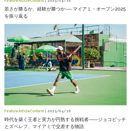
FeatureArticleContent
| 2025/04/18
若さが勝るか、経験が勝つか── マイアミ・オープン2025
を振り返る
FeatureArticleContent
| 2025/04/16
時代を築く王者と実力が円熟する挑戦者――ジョコビッチ
とズベレフ、マイアミで交差する物語