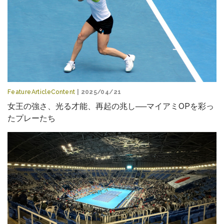
FeatureArticleContent
| 2025/04/21
女王の強さ、光る才能、再起の兆し──マイアミOPを彩っ
たプレーたち