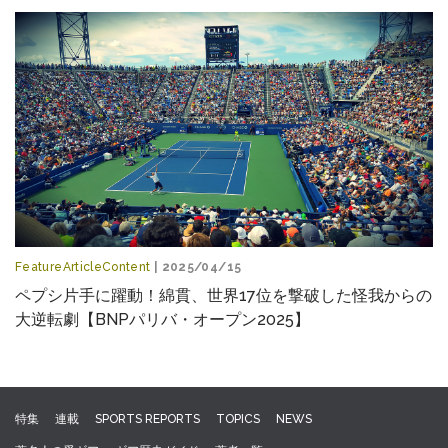
FeatureArticleContent
| 2025/04/15
ペプシ片手に躍動！綿貫、世界17位を撃破した怪我からの
大逆転劇【BNPパリバ・オープン2025】
特集
連載
SPORTS REPORTS
TOPICS
NEWS