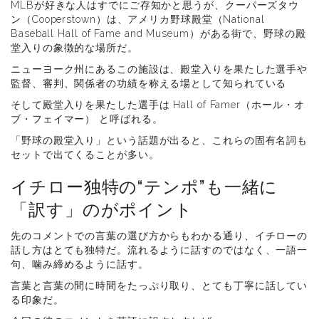
MLBが好きな人はすでにご存知かと思うが、クーパーズタウ
ン（Cooperstown）は、アメリカ野球殿堂（National
Baseball Hall of Fame and Museum）がある街で、野球の殿
堂入りの象徴的な場所だ。
ニューヨーク州にあるこの施設は、殿堂入りを果たした選手や
監督、審判、関係者の功績を称える場として知られている
そして殿堂入りを果たした選手は Hall of Famer（ホール・オ
ブ・フェイマー） と呼ばれる。
「野球の殿堂入り」という話題が出ると、これらの固有名詞も
セットで出てくることが多い。
イチロー独特の“テンポ”も一緒に
「訳す」のがポイント
先のコメントでの言葉の選び方からもわかる通り、イチローの
話し方はとても独特だ。流れるように話すのではなく、一語一
句、噛み締めるように話す。
言葉と言葉の間に時間をたっぷり取り、とても丁寧に話してい
る印象だ。