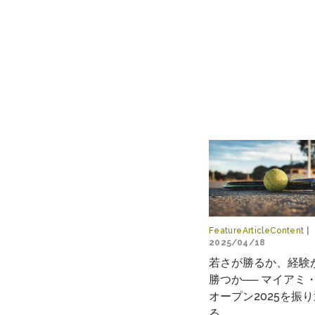
FeatureArticleContent
|
2025/04/18
若さが勝るか、経験
勝つか── マイアミ
オープン2025を振
る