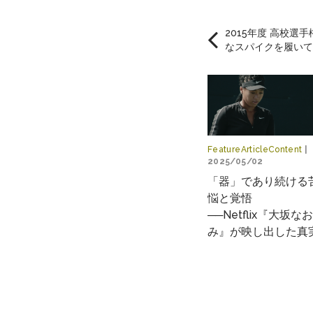
2015年度 高校選
なスパイクを履い
FeatureArticleContent
|
2025/05/02
「器」であり続ける
悩と覚悟
──Netflix『大坂なお
み』が映し出した真