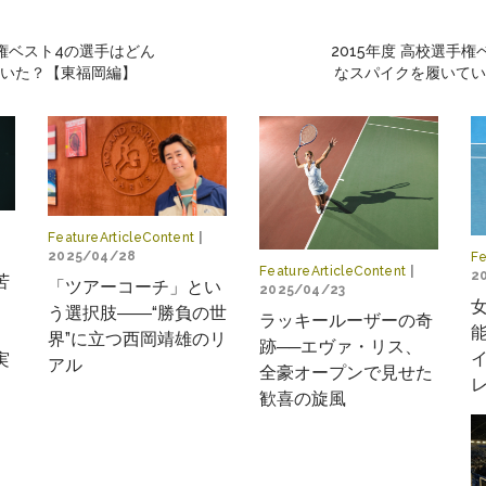
手権ベスト4の選手はどん
2015年度 高校選手
ていた？【東福岡編】
なスパイクを履いてい
FeatureArticleContent
|
2025/04/28
Fe
FeatureArticleContent
|
2
苦
「ツアーコーチ」とい
2025/04/23
う選択肢――“勝負の世
ラッキールーザーの奇
界”に立つ西岡靖雄のリ
跡──エヴァ・リス、
実
アル
全豪オープンで見せた
歓喜の旋風