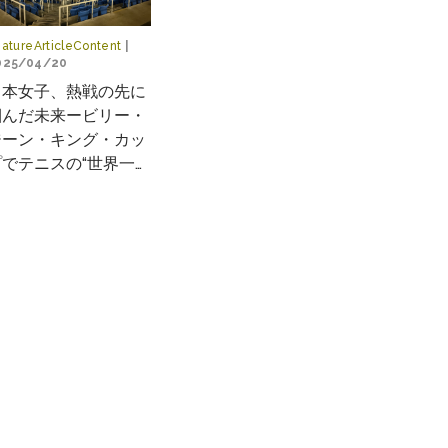
atureArticleContent
|
025/04/20
日本女子、熱戦の先に
掴んだ未来ービリー・
ジーン・キング・カッ
プでテニスの“世界一決
戦”へ