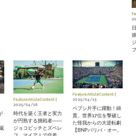
Fe
2
定
FeatureArticleContent
|
2025/04/15
FeatureArticleContent
|
2025/04/16
ペプシ片手に躍動！綿
が
時代を築く王者と実力
貫、世界17位を撃破し
・
が円熟する挑戦者――
た怪我からの大逆転劇
り返
ジョコビッチとズベレ
【BNPパリバ・オープ
フ、マイアミで交差す