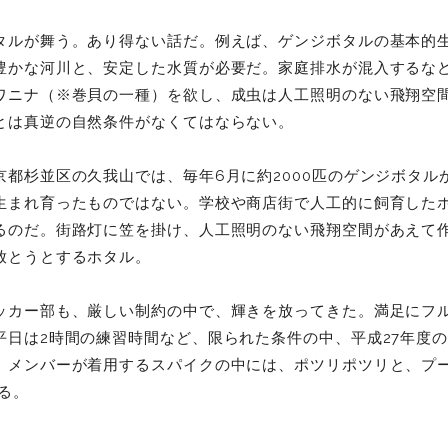
タルが舞う。あり得ない話だ。例えば、ゲンジボタルの基本的
豊かな河川と、安定した水質が必要だ。家庭排水が混入するな
ワニナ（※巻貝の一種）を欲し、成虫は人工照明のない飛翔空
とは真逆の自然条件がなくてはならない。
京都杉並区の久我山では、毎年6月に約2000匹のゲンジボタル
生まれ育ったものではない。学校や商店街で人工的に飼育したホ
るのだ。街路灯に笠を掛け、人工照明のない飛翔空間があえて
放とうとするホタル。
ッカー部も、厳しい制約の中で、輝きを放ってきた。満足にフ
平日は2時間の練習時間など、限られた条件の中、平成27年度の
。メンバーが着用するスパイクの中には、ポツリポツリと、プー
える。