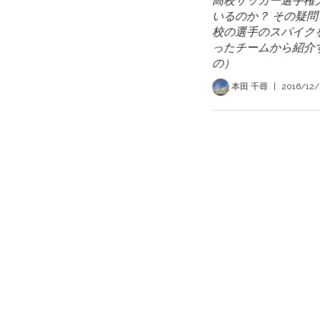
高校サッカー選手権
いるのか？ その疑
校の選手のスパイクを
ったチームから紹介す
の）
本田 千尋
|
2016/12/