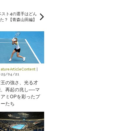
権ベスト4の選手はどん
た？【青森山田編】
atureArticleContent
|
025/04/21
女王の強さ、光る才
能、再起の兆し──マ
イアミOPを彩ったプ
レーたち