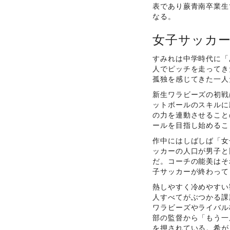
表であり蕨青南卒業生
なる。
女子サッカ
すみれは中学時代に「
人でピッチを走ってき
孤独を感じてきた一人
新生ワラビーズの初戦
ットボールのスキルに
の力を連動させること
ールを目指し始めるこ
作中にはしばしば「女
ッカーの人口が男子と
だ。コーチの能美はそ
子サッカーが終わって
熱しやすく冷めやすい
人すべてがぶつかる課
ワラビーズやライバル
部の監督から「もう一
を押されている。希が