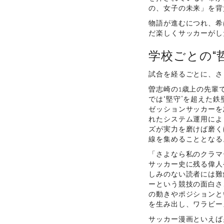
の、女子の未来」を背
物語が進むにつれ、希
だ楽しくサッカーがし
学校ごとの“
試合を経るごとに、さ
曽志崎の1歳上の先輩
では“堅守”を超えた
ゼッションサッカーを
れたシステム運用によ
ズが実力を磨けば磨く
線を集めることとなる
「さよなら私のクラマ
サッカー史に残る偉人
しみのない読者には難
ーという競技の面白さ
の動きやポジションと
を生み出し、ワラビー
サッカー漫画といえば