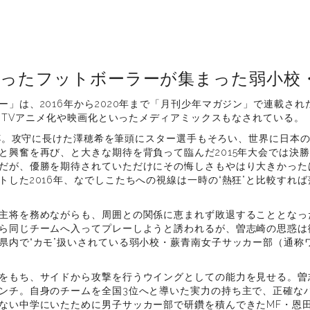
だったフットボーラーが集まった弱小校
ー」は、2016年から2020年まで「月刊少年マガジン」で連載さ
年にはTVアニメ化や映画化といったメディアミックスもなされている。
女子W杯。攻守に長けた澤穂希を筆頭にスター選手もそろい、世界に日本
と興奮を再び、と大きな期待を背負って臨んだ2015年大会では決
だが、優勝を期待されていただけにその悔しさもやはり大きかった
トした2016年、なでしこたちへの視線は一時の“熱狂”と比較すれ
主将を務めながらも、周囲との関係に恵まれず敗退することとなっ
ら同じチームへ入ってプレーしようと誘われるが、曽志崎の思惑は
県内で“カモ”扱いされている弱小校・蕨青南女子サッカー部（通称
をもち、サイドから攻撃を行うウイングとしての能力を見せる。曽
ンチ。自身のチームを全国3位へと導いた実力の持ち主で、正確な
ない中学にいたために男子サッカー部で研鑽を積んできたMF・恩