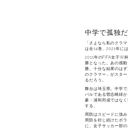
中学で孤独
「さよなら私のクラマ
は全14巻、2021
2011年のFIFA
勝となった。あの感動
勝。十分な結果のはず
のクラマー」がスター
るだろう。
舞台は埼玉県。中学で
バルである曽志崎緑か
豪・浦和邦成ではなく
する。
周防はスピードに強み
周防を封じ続けたボラ
に、女子サッカー部の