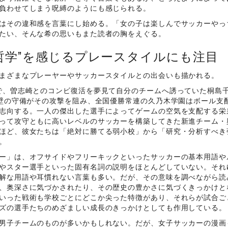
負わせてしまう呪縛のようにも感じられる。
はその違和感を言葉にし始める。「女の子は楽しんでサッカーやっ
たい、そんな希の思いもまた読者の胸をえぐる。
哲学”を感じるプレースタイルにも注目
まざまなプレーヤーやサッカースタイルとの出会いも描かれる。
で、曽志崎とのコンビ復活を夢見て自分のチームへ誘っていた桐島
鉄壁の守備がその攻撃を阻み、全国優勝常連の久乃木学園はボール支
志向する。一人の傑出した選手によってゲームの空気を支配する栄
って攻守ともに高いレベルのサッカーを構築してきた新進チーム・
ほど、彼女たちは「絶対に勝てる弱小校」から「研究・分析すべき
。
ー」は、オフサイドやフリーキックといったサッカーの基本用語や
やスター選手といった固有名詞の説明をほとんどしていない。それ
解な用語や耳慣れない言葉も多い。だが、その意味を調べながら読
、奥深さに気づかされたり、その歴史の豊かさに気づくきっかけと
いった戦術も学校ごとにどこか尖った特徴があり、それらが試合ご
ズの選手たちのめざましい成長のきっかけとしても作用している。
男子チームのものが多いかもしれない。だが、女子サッカーの漫画