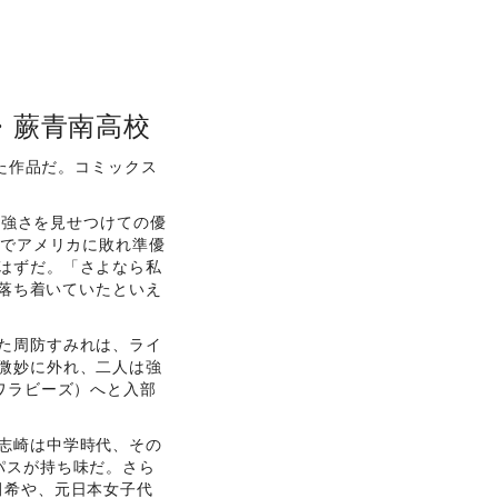
・蕨青南高校
れた作品だ。コミックス
の強さを見せつけての優
勝でアメリカに敗れ準優
はずだ。「さよなら私
ば落ち着いていたといえ
た周防すみれは、ライ
微妙に外れ、二人は強
ワラビーズ）へと入部
志崎は中学時代、その
パスが持ち味だ。さら
田希や、元日本女子代