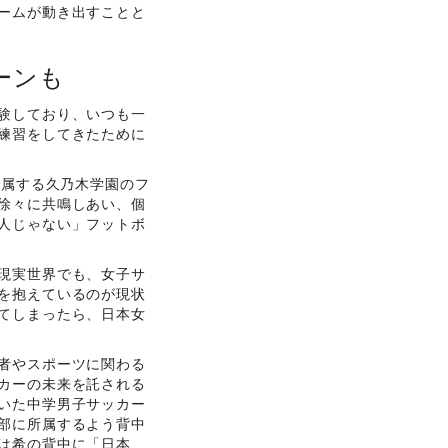
ームが動き出すことと
ーンも
験しており、いつも一
練習をしてきたために
所属する久乃木学園のフ
徐々に共鳴しあい、個
人じゃない」フットボ
現実世界でも、女子サ
を抱えているのが現状
てしまったら、日本女
者やスポーツに関わる
カーの未来を託される
いた中学男子サッカー
部に所属するよう背中
は希の背中に「日本