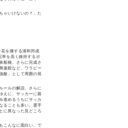
ちゃいけないの？」た
千花を擁する浦和邦成
配率を高く維持するポ
泉船橋、さらに完成さ
興蓮館など、ワラビー
強敵」として周囲の視
ルールの解説、さらに
ゆえに、サッカーに親
み進めるうちにサッカ
なることも多い。選手
とに異なった見どころ
もこんなに面白い。で