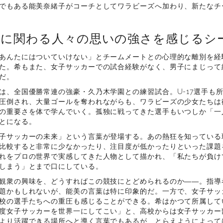
でもある能美奈緒子がコーチとしてワラビーズへ加わり、新たなチ
ーに関わる人々の思いの強さを感じるシ
あんたにはついていけない」とチームメートとの心理的な離別を経
た。希もまた、女子サッカーでの試合経験がなく、男子にまじって
だ。
は、全国優勝常連の強豪・久乃木学園との練習試合。U-17選手も
圧倒され、大量ゴールを奪われながらも、ワラビーズの少女たちは
の重要さを体で学んでいく。孤独に戦ってきた選手もいつしか「一
とになる。
子サッカーの未来」という言葉が登場する。あの熱狂を知っている
比較すると非常に少なかったり、注目度が低かったりといった課題
れをプロの世界で実感してきた人物として描かれ、「私たちが負け
しまう」とまで口にしている。
観衆の興味を、どうすればこの競技にとどめられるのか――。指導
題かもしれないが、能美の言葉は特に印象的だ。一方で、女子サッ
校の選手たちへの重圧も感じることができる。希はかつて所属して
度女子サッカーを世界一にしてこい」と、高校からは女子サッカー
より活躍できる場所へと導く言葉でもあるが、とらえようによって