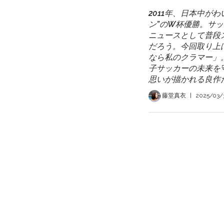
2011年、日本中が
ン”のW杯優勝。サ
ニュースとして普段
だろう。今回取り上
なら私のクラマー」
子サッカーの未来を
思いが描かれる良作
藤堂真衣
|
2025/03/