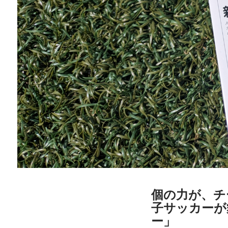
個の力が、チ
子サッカーが
ー」