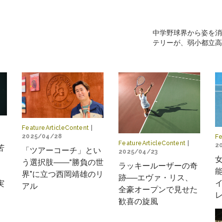
中学野球界から姿を消
テリーが、弱小都立高
FeatureArticleContent
|
2025/04/28
Fe
FeatureArticleContent
|
2
苦
「ツアーコーチ」とい
2025/04/23
う選択肢――“勝負の世
ラッキールーザーの奇
界”に立つ西岡靖雄のリ
跡──エヴァ・リス、
実
アル
全豪オープンで見せた
歓喜の旋風