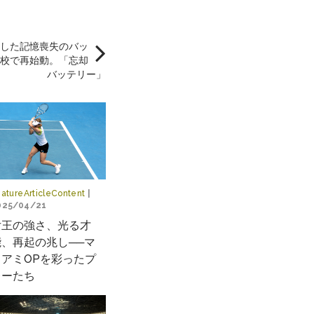
した記憶喪失のバッ
校で再始動。「忘却
バッテリー」
atureArticleContent
|
025/04/21
女王の強さ、光る才
能、再起の兆し──マ
イアミOPを彩ったプ
レーたち