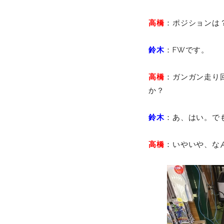
高橋
：ポジション
鈴木
：FWです。
高橋
：ガンガン走り
か？
鈴木
：あ、はい。で
高橋
：いやいや、な