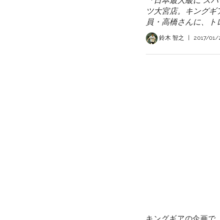
『日本最大級に ス
ツ大宮店。キングギ
員・高橋さんに、ト
鈴木 智之
|
2017/01/
キングギアの企画で