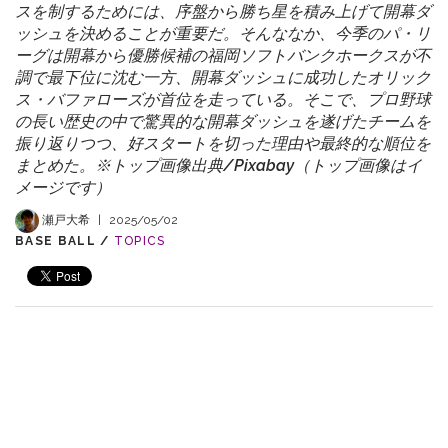
スを制するためには、序盤から勝ち星を積み上げて開幕ダ
ッシュを決めることが重要だ。そんななか、今季のパ・リ
ーグは開幕から優勝候補の福岡ソフトバンクホークスが不
調で最下位に沈む一方、開幕ダッシュに成功したオリック
ス・バファローズが首位を走っている。そこで、プロ野球
の長い歴史の中で驚異的な開幕ダッシュを遂げたチームを
振り返りつつ、好スタートを切った理由や最終的な順位を
まとめた。※トップ画像出典/Pixabay（トップ画像はイ
メージです）
瀬戸大希
|
2025/05/02
BASE BALL /
TOPICS