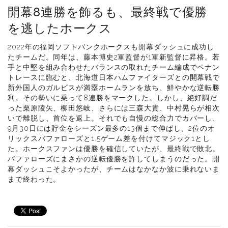
開幕8連勝を飾るも、最終戦で優勝
を逃したホークス
2022年の福岡ソフトバンクホークスも開幕ダッシュに成功し
たチームだ。同年は、藤本博史2軍監督が1軍新監督に昇格。若
手と中堅を組み合わせたバランスの取れたチーム編成でペナン
トレースに臨むと、北海道日本ハムファイターズとの開幕戦で
新外国人のガルビスが満塁ホームランを放ち、鮮やかな逆転勝
利。その勢いに乗って8連勝をマークした。しかし、絶好調だ
った栗原陵矢、柳田悠岐、さらには三森大貴、中村晃らが相次
いで離脱し、首位を返上。それでも自慢の総合力でカバーし、
9月30日には貯金をシーズン最多の13個まで伸ばし、2位のオ
リックスバファローズと1.5ゲーム差を付けてマジック1とし
た。ホークスファンは優勝を確信していたが、最終戦で敗北。
バファローズにまさかの逆転優勝を許してしまうのだった。開
幕ダッシュこそよかったが、チームはなかなか波に乗れないま
まで終わった。