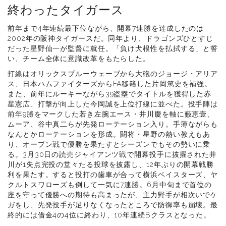
終わったタイガース
前年まで4年連続最下位ながら、開幕7連勝を達成したのは
2002年の阪神タイガースだ。同年より、ドラゴンズひとすじ
だった星野仙一が監督に就任。「負け犬根性を払拭する」と誓
い、チーム全体に意識改革をもたらした。
打線はオリックスブルーウェーブから大砲のジョージ・アリア
ス、日本ハムファイターズからFA移籍した片岡篤史を補強。
また、前年にルーキーながら39盗塁でタイトルを獲得した赤
星憲広、打撃が向上した今岡誠を上位打線に並べた。投手陣は
前年9勝をマークした若き左腕エース・井川慶を軸に藪恵壹、
ムーア、谷中真二らが先発ローテーション入り。手薄ながらも
なんとかローテーションを形成。闘将・星野の熱い教えもあ
り、オープン戦で優勝を果たすとシーズンでもその勢いに乗
る。3月30日の読売ジャイアンツ戦で開幕投手に抜擢された井
川が1失点完投の堂々たる投球を披露し、12年ぶりの開幕戦勝
利を果たす。すると投打の歯車が合って横浜ベイスターズ、ヤ
クルトスワローズも倒して一気に7連勝。6月中旬まで首位の
座を守って優勝への期待も高まったが、主力野手が相次いでケ
ガをし、先発投手が足りなくなったところで防御率も崩壊。最
終的には借金4の4位に終わり、10年連続Bクラスとなった。