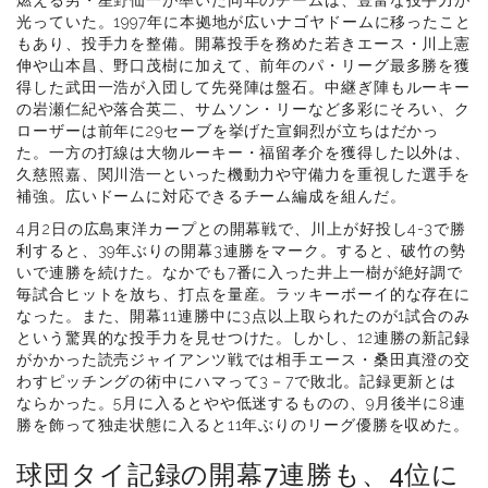
燃える男・星野仙一が率いた同年のチームは、豊富な投手力が
光っていた。1997年に本拠地が広いナゴヤドームに移ったこと
もあり、投手力を整備。開幕投手を務めた若きエース・川上憲
伸や山本昌、野口茂樹に加えて、前年のパ・リーグ最多勝を獲
得した武田一浩が入団して先発陣は盤石。中継ぎ陣もルーキー
の岩瀬仁紀や落合英二、サムソン・リーなど多彩にそろい、ク
ローザーは前年に29セーブを挙げた宣銅烈が立ちはだかっ
た。一方の打線は大物ルーキー・福留孝介を獲得した以外は、
久慈照嘉、関川浩一といった機動力や守備力を重視した選手を
補強。広いドームに対応できるチーム編成を組んだ。
4月2日の広島東洋カープとの開幕戦で、川上が好投し4-3で勝
利すると、39年ぶりの開幕3連勝をマーク。すると、破竹の勢
いで連勝を続けた。なかでも7番に入った井上一樹が絶好調で
毎試合ヒットを放ち、打点を量産。ラッキーボーイ的な存在に
なった。また、開幕11連勝中に3点以上取られたのが1試合のみ
という驚異的な投手力を見せつけた。しかし、12連勝の新記録
がかかった読売ジャイアンツ戦では相手エース・桑田真澄の交
わすピッチングの術中にハマって3－7で敗北。記録更新とは
ならかった。5月に入るとやや低迷するものの、9月後半に8連
勝を飾って独走状態に入ると11年ぶりのリーグ優勝を収めた。
球団タイ記録の開幕7連勝も、4位に