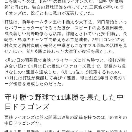
ュを飾ったのは、1954年の西鉄ライオンズだ。“知将”や“魔術
師”と呼ばれ、独自の野球理論を持っていた三原脩が率いたラ
イオンズは、投打ともに戦力が充実していた。
打線は、前年ホームラン王の中西太や大下弘、関口清治といっ
たパワーヒッターがそろったほか、スピードのある豊田泰光、
成長著しい河野昭修らも活躍。課題とされていた投手陣は、長
崎県・島原のキャンプで鍛えられて急成長。2年目コンビの河
村久文と西村貞朗が先発と中継ぎもこなすフル回転の活躍を見
せたほか、前年6勝に終わった大津守が復活を果たした。
3月27日の開幕戦で東映フライヤーズに打ち勝つと、投打が噛
み合い続けて4月10日の近鉄バファローズ戦まで、開幕から負
けなしの11連勝を達成した。6月に3位まで転落するものの、
10月には打線が機能して再び10連勝。球団創立5年目で初のリ
ーグ優勝を達成したのだった。
守り勝つ野球で11連勝を果たした中
日ドラゴンズ
西鉄ライオンズに並ぶ開幕11連勝の記録を持つのは、1999年の
中日ドラゴンズだ。