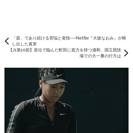
「器」であり続ける苦悩と覚悟──Netflix『大坂なおみ』が映
し出した真実
【J1第10節】首位で臨んだ町田に底力を持つ浦和、国立競技
場での大一番の行方は