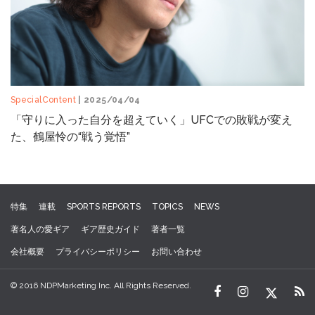
SpecialContent
| 2025/04/04
「守りに入った自分を超えていく」UFCでの敗戦が変え
た、鶴屋怜の“戦う覚悟”
特集
連載
SPORTS REPORTS
TOPICS
NEWS
著名人の愛ギア
ギア歴史ガイド
著者一覧
会社概要
プライバシーポリシー
お問い合わせ
© 2016 NDPMarketing Inc. All Rights Reserved.