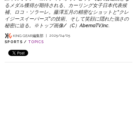
るメダル獲得が期待される、カーリング女子日本代表候
補、ロコ・ソラーレ。藤澤五月の精密なショットと“クレ
イジースイーパーズ”の技術、そして笑顔に隠れた強さの
秘密に迫る。※トップ画像/（C）AbemaTV,Inc.
KING GEAR編集部
|
2025/04/05
SPORTS /
TOPICS