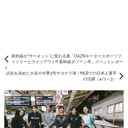
新幹線が“サーキット”に変わる夜「DAZNモータースポーツフ
ァミリーとライツアウト!!! 新幹線ダゾーン号」イベントレポー
ト
試合を決めた大谷の今季3号サヨナラ弾！MLBでの日本人選手
の活躍（4/1～3）