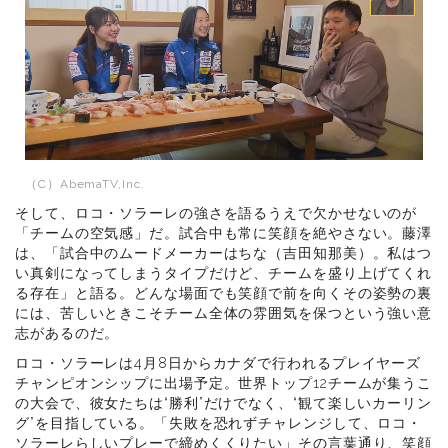
（C）AbemaTV,Inc.
そして、ロコ・ソラーレの強さを語るうえで欠かせないのが
「チームの空気感」だ。試合中も常に笑顔を絶やさない。藤澤
は、「試合中のムードメーカーはちな（吉田知那美）。私はつ
い真剣になってしまうタイプだけど、チームを盛り上げてくれ
る存在」と語る。どんな場面でも笑顔で前を向くその姿勢の裏
には、苦しいときこそチーム全体の雰囲気を保つという強い意
志があるのだ。
ロコ・ソラーレは4月8日からカナダで行われるプレイヤーズ
チャンピオンシップに出場予定。世界トップ12チームが集うこ
の大会で、彼女たちは“勝利”だけでなく、“観て楽しいカーリン
グ”を目指している。「失敗を恐れずチャレンジして、ロコ・
ソラーレらしいプレーで締めくくりたい」その言葉通り、笑顔