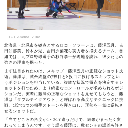
（C）AbemaTV,Inc.
北海道・北見市を拠点とするロコ・ソラーレは、藤澤五月、吉
田知那美、鈴木夕湖、吉田夕梨花ら実力者を揃えるチーム。番
組では、元プロ野球選手の杉谷拳士が現地を訪れ、彼女たちの
強さの理由を探った。
まず注目されたのは、スキップ・藤澤五月の正確なショット技
術。藤澤は、試合終盤の7投目と8投目に投げるスキップとい
うポジションを担当している。複雑な状況で得点を決定するシ
ョットを打つため、より綿密なコントロールが求められるポジ
ションだ。実際に藤澤の正確なショットを見せてもらうと、藤
澤は「ダブルテイクアウト」と呼ばれる高度なテクニックに挑
戦。1投で2つの相手ストーンを弾き出し、形勢を一気に逆転さ
せるショットだ。
「当てどころの角度が1～2cm違うだけで、結果がまったく変
わってしまうんです」そう語る藤澤は、数センチの誤差も許さ