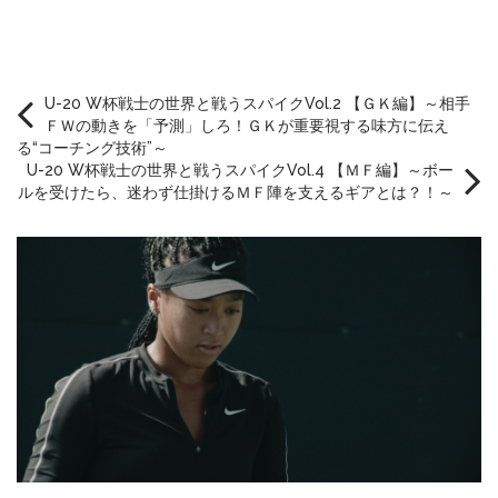
U-20 W杯戦士の世界と戦うスパイクVol.2 【ＧＫ編】～相手
ＦＷの動きを「予測」しろ！ＧＫが重要視する味方に伝え
る“コーチング技術”～
U-20 W杯戦士の世界と戦うスパイクVol.4 【ＭＦ編】～ボー
ルを受けたら、迷わず仕掛けるＭＦ陣を支えるギアとは？！～