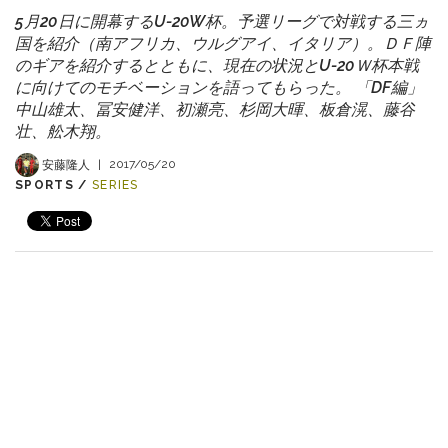
5月20日に開幕するU-20W杯。予選リーグで対戦する三ヵ
国を紹介（南アフリカ、ウルグアイ、イタリア）。ＤＦ陣
のギアを紹介するとともに、現在の状況とU-20Ｗ杯本戦
に向けてのモチベーションを語ってもらった。 「DF編」
中山雄太、冨安健洋、初瀬亮、杉岡大暉、板倉滉、藤谷
壮、舩木翔。
安藤隆人
|
2017/05/20
SPORTS /
SERIES