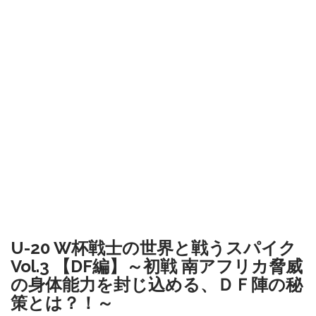
U-20 W杯戦士の世界と戦うスパイク
Vol.3 【DF編】～初戦 南アフリカ脅威
の身体能力を封じ込める、ＤＦ陣の秘
策とは？！～