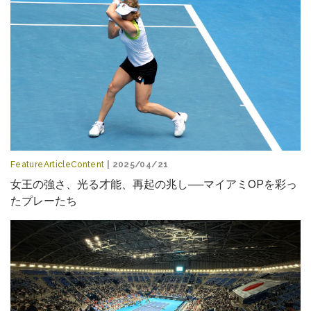
FeatureArticleContent
| 2025/04/21
女王の強さ、光る才能、再起の兆し──マイアミOPを彩っ
たプレーたち