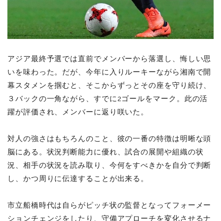
アジア最終予選では直前でメンバーから落選し、悔しい思
いを味わった。だが、今年に入りルーキーながら湘南で開
幕スタメンを掴むと、そこからずっとその座を守り続け、
３バックの一角ながら、すでに2ゴールをマーク。此の活
躍が評価され、メンバーに返り咲いた。
対人の強さはもちろんのこと、彼の一番の特徴は明晰な頭
脳にある。状況判断能力に優れ、試合の展開や組織の状
況、相手の状況を読み取り、今何をすべきかを自分で判断
し、かつ周りに伝達することが出来る。
市立船橋時代は自らがピッチ状の監督となってフォーメー
ションチェンジをしたり、守備アプローチを変化させるナ