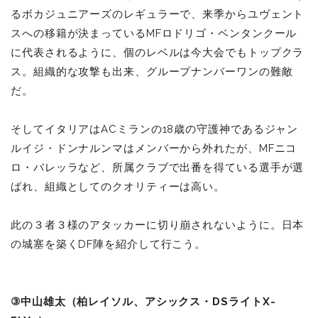
るボカジュニアーズのレギュラーで、来季からユヴェント
スへの移籍が決まっているMFロドリゴ・ベンタンクール
に代表されるように、個のレベルは今大会でもトップクラ
ス。組織的な攻撃も出来、グループナンバーワンの難敵
だ。
そしてイタリアはACミランの18歳の守護神であるジャン
ルイジ・ドンナルンマはメンバーから外れたが、MFニコ
ロ・バレッラなど、所属クラブで出番を得ている選手が選
ばれ、組織としてのクオリティーは高い。
此の３者３様のアタッカーに切り崩されないように。日本
の城塞を築くDF陣を紹介して行こう。
③中山雄太（柏レイソル、アシックス・DSライトX-