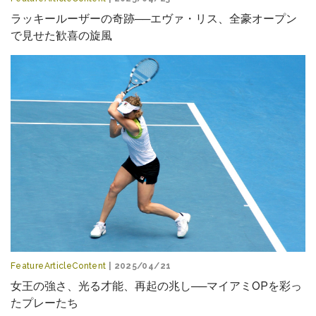
ラッキールーザーの奇跡──エヴァ・リス、全豪オープン
で見せた歓喜の旋風
FeatureArticleContent
| 2025/04/21
女王の強さ、光る才能、再起の兆し──マイアミOPを彩っ
たプレーたち