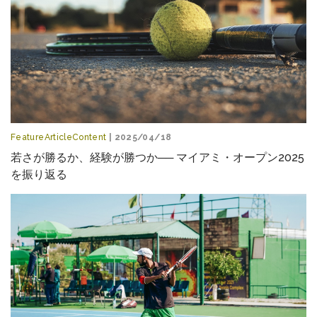
FeatureArticleContent
| 2025/04/18
若さが勝るか、経験が勝つか── マイアミ・オープン2025
を振り返る