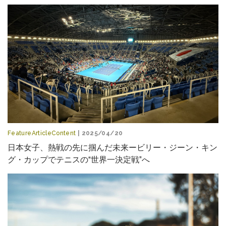
FeatureArticleContent
| 2025/04/20
日本女子、熱戦の先に掴んだ未来ービリー・ジーン・キン
グ・カップでテニスの“世界一決定戦”へ