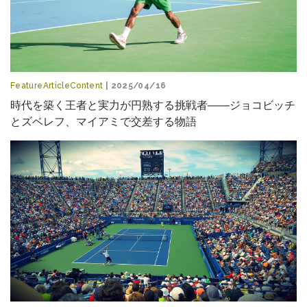
FeatureArticleContent
| 2025/04/16
時代を築く王者と実力が円熟する挑戦者――ジョコビッチ
とズベレフ、マイアミで交差する物語