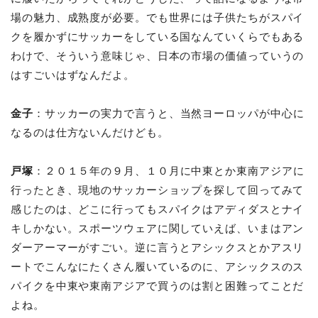
場の魅力、成熟度が必要。でも世界には子供たちがスパイ
クを履かずにサッカーをしている国なんていくらでもある
わけで、そういう意味じゃ、日本の市場の価値っていうの
はすごいはずなんだよ。
金子
：サッカーの実力で言うと、当然ヨーロッパが中心に
なるのは仕方ないんだけども。
戸塚
：２０１５年の９月、１０月に中東とか東南アジアに
行ったとき、現地のサッカーショップを探して回ってみて
感じたのは、どこに行ってもスパイクはアディダスとナイ
キしかない。スポーツウェアに関していえば、いまはアン
ダーアーマーがすごい。逆に言うとアシックスとかアスリ
ートでこんなにたくさん履いているのに、アシックスのス
パイクを中東や東南アジアで買うのは割と困難ってことだ
よね。