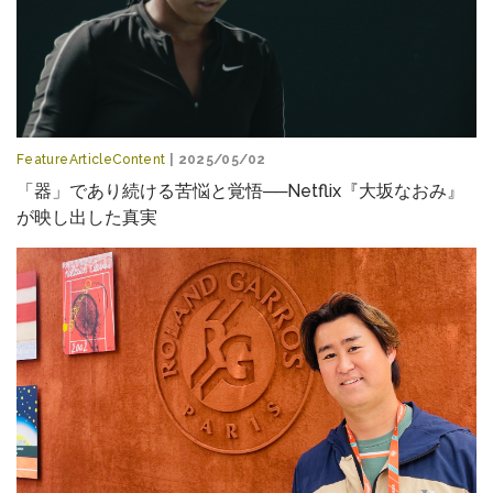
FeatureArticleContent
| 2025/05/02
「器」であり続ける苦悩と覚悟──Netflix『大坂なおみ』
が映し出した真実