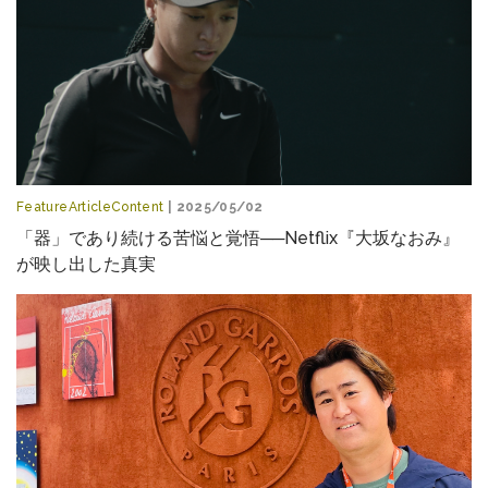
FeatureArticleContent
| 2025/05/02
「器」であり続ける苦悩と覚悟──Netflix『大坂なおみ』
が映し出した真実