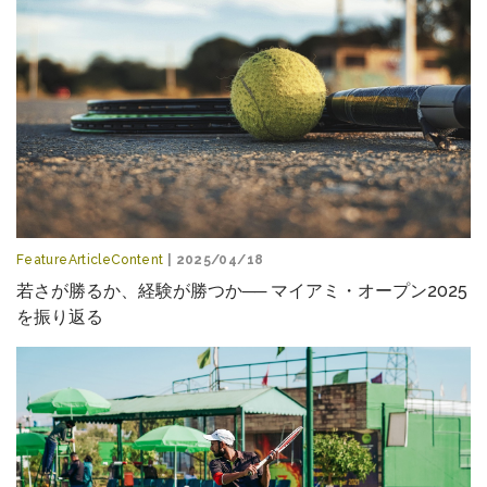
FeatureArticleContent
| 2025/04/18
若さが勝るか、経験が勝つか── マイアミ・オープン2025
を振り返る