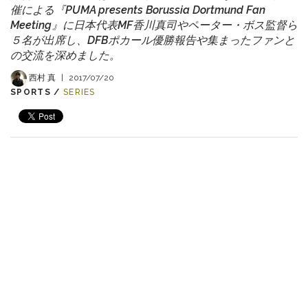
催による『PUMA presents Borussia Dortmund Fan
Meeting』に日本代表MF香川真司やペーター・ボス監督ら
５名が出席し、DFBポカール優勝報告や集まったファンと
の交流を深めました。
西村 真
|
2017/07/20
SPORTS /
SERIES