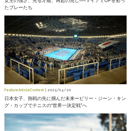
女王の強さ、光る才能、再起の兆し──マイアミOPを彩っ
たプレーたち
FeatureArticleContent
| 2025/04/20
日本女子、熱戦の先に掴んだ未来ービリー・ジーン・キン
グ・カップでテニスの“世界一決定戦”へ