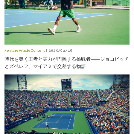
FeatureArticleContent
| 2025/04/16
時代を築く王者と実力が円熟する挑戦者――ジョコビッチ
とズベレフ、マイアミで交差する物語