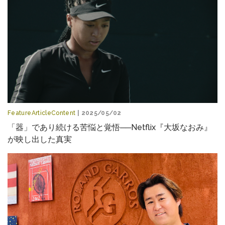
FeatureArticleContent
| 2025/05/02
「器」であり続ける苦悩と覚悟──Netflix『大坂なおみ』
が映し出した真実