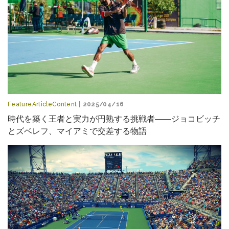
FeatureArticleContent
| 2025/04/16
時代を築く王者と実力が円熟する挑戦者――ジョコビッチ
とズベレフ、マイアミで交差する物語