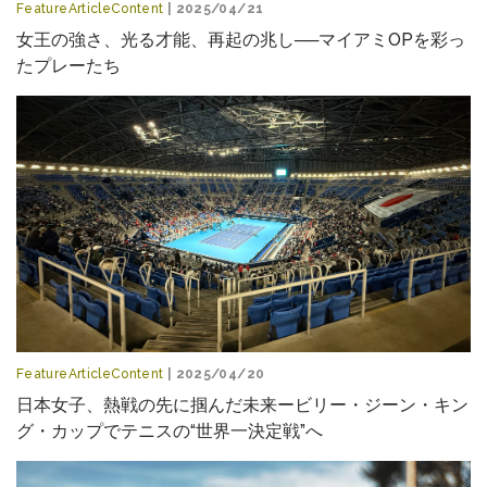
FeatureArticleContent
| 2025/04/21
女王の強さ、光る才能、再起の兆し──マイアミOPを彩っ
たプレーたち
FeatureArticleContent
| 2025/04/20
日本女子、熱戦の先に掴んだ未来ービリー・ジーン・キン
グ・カップでテニスの“世界一決定戦”へ