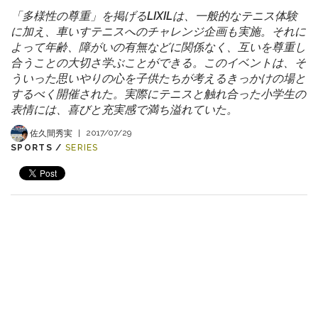
「多様性の尊重」を掲げるLIXILは、一般的なテニス体験
に加え、車いすテニスへのチャレンジ企画も実施。それに
よって年齢、障がいの有無などに関係なく、互いを尊重し
合うことの大切さ学ぶことができる。このイベントは、そ
ういった思いやりの心を子供たちが考えるきっかけの場と
するべく開催された。実際にテニスと触れ合った小学生の
表情には、喜びと充実感で満ち溢れていた。
佐久間秀実
|
2017/07/29
SPORTS /
SERIES