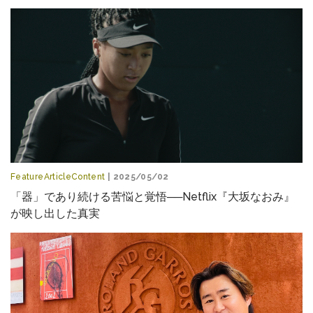
FeatureArticleContent
| 2025/05/02
「器」であり続ける苦悩と覚悟──Netflix『大坂なおみ』
が映し出した真実