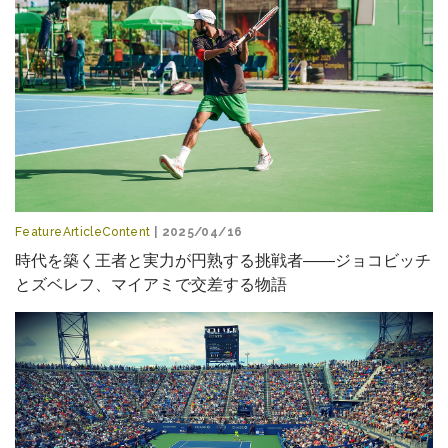
FeatureArticleContent
| 2025/04/16
時代を築く王者と実力が円熟する挑戦者――ジョコビッチ
とズベレフ、マイアミで交差する物語