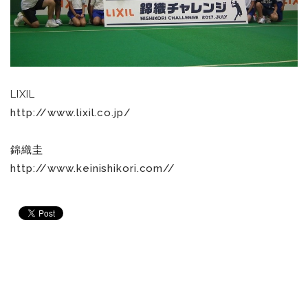
LIXIL
http://www.lixil.co.jp/
錦織圭
http://www.keinishikori.com//