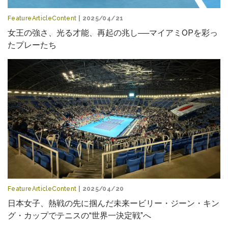
FeatureArticleContent
| 2025/04/21
女王の強さ、光る才能、再起の兆し──マイアミOPを彩っ
たプレーたち
FeatureArticleContent
| 2025/04/20
日本女子、熱戦の先に掴んだ未来ービリー・ジーン・キン
グ・カップでテニスの“世界一決定戦”へ