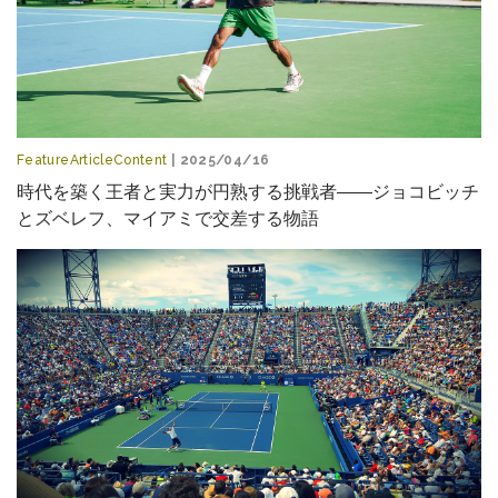
FeatureArticleContent
| 2025/04/16
時代を築く王者と実力が円熟する挑戦者――ジョコビッチ
とズベレフ、マイアミで交差する物語