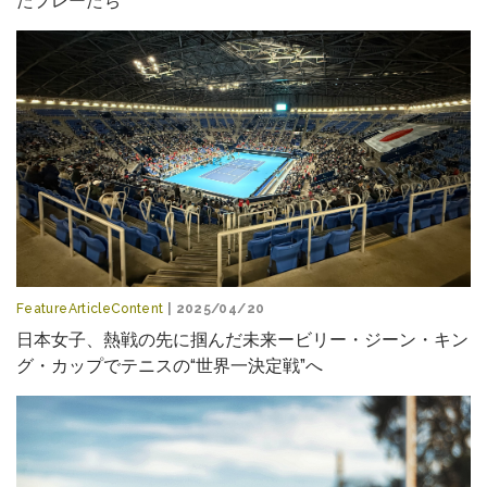
たプレーたち
FeatureArticleContent
| 2025/04/20
日本女子、熱戦の先に掴んだ未来ービリー・ジーン・キン
グ・カップでテニスの“世界一決定戦”へ