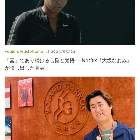
FeatureArticleContent
| 2025/05/02
「器」であり続ける苦悩と覚悟──Netflix『大坂なおみ』
が映し出した真実