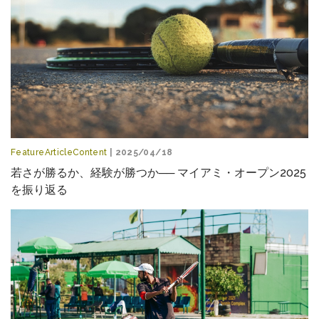
FeatureArticleContent
| 2025/04/18
若さが勝るか、経験が勝つか── マイアミ・オープン2025
を振り返る