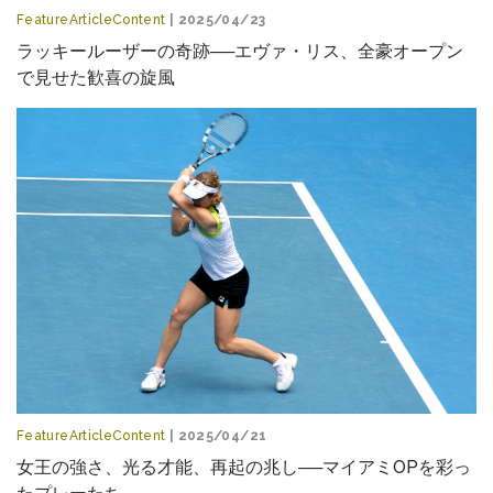
FeatureArticleContent
| 2025/04/23
ラッキールーザーの奇跡──エヴァ・リス、全豪オープン
で見せた歓喜の旋風
FeatureArticleContent
| 2025/04/21
女王の強さ、光る才能、再起の兆し──マイアミOPを彩っ