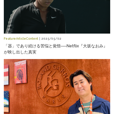
FeatureArticleContent
| 2025/05/02
「器」であり続ける苦悩と覚悟──Netflix『大坂なおみ』
が映し出した真実