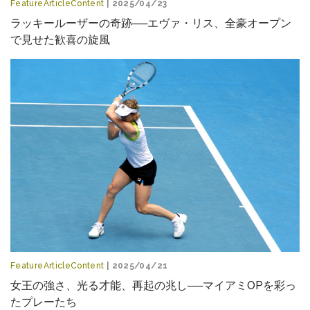
FeatureArticleContent
| 2025/04/23
ラッキールーザーの奇跡──エヴァ・リス、全豪オープン
で見せた歓喜の旋風
FeatureArticleContent
| 2025/04/21
女王の強さ、光る才能、再起の兆し──マイアミOPを彩っ
たプレーたち