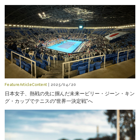
FeatureArticleContent
| 2025/04/20
日本女子、熱戦の先に掴んだ未来ービリー・ジーン・キン
グ・カップでテニスの“世界一決定戦”へ