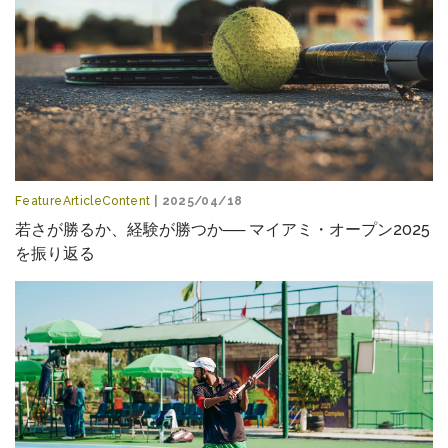
FeatureArticleContent
| 2025/04/18
若さが勝るか、経験が勝つか── マイアミ・オープン2025
を振り返る