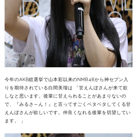
今年のAKB総選挙で山本彩以来のNMB48から神セブン入
りを期待されている白間美瑠は
「甘えんぼさんが来て欲
しなと思います。後輩に甘えられることがあまりないの
で、『みるさ～ん！』と言ってすごくベタベタしてくる甘
えんぼさんが欲しいです。仲良くなれる後輩を切望してい
ます。 」