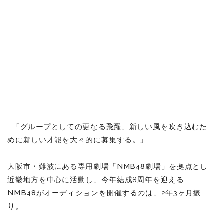
「グループとしての更なる飛躍、新しい風を吹き込むた
めに新しい才能を大々的に募集する。」
大阪市
・
難波
にある専用劇場「
NMB48劇場
」を拠点とし
近畿地方
を中心に活動し、今年結成8周年を迎える
NMB48
がオーディションを開催するのは、2年3ヶ月振
り。