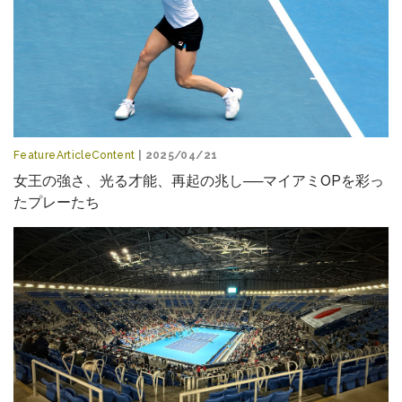
FeatureArticleContent
| 2025/04/21
女王の強さ、光る才能、再起の兆し──マイアミOPを彩っ
たプレーたち