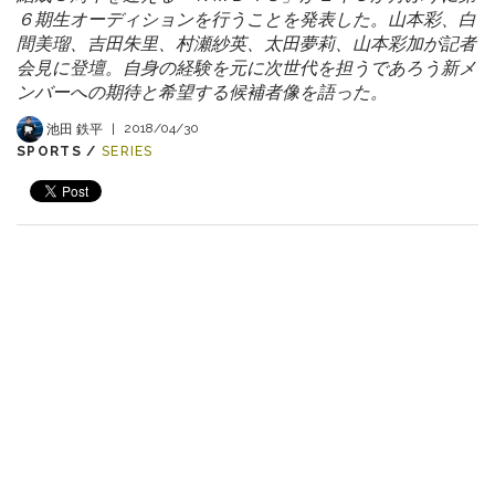
６期生オーディションを行うことを発表した。山本彩、白
間美瑠、吉田朱里、村瀬紗英、太田夢莉、山本彩加が記者
会見に登壇。自身の経験を元に次世代を担うであろう新メ
ンバーへの期待と希望する候補者像を語った。
池田 鉄平
|
2018/04/30
SPORTS /
SERIES