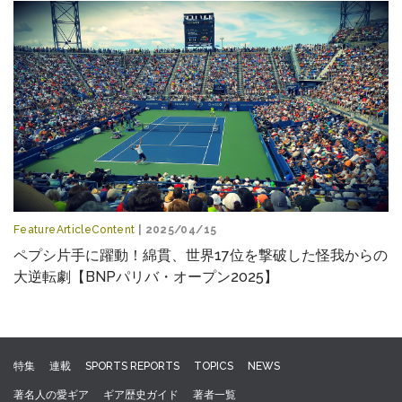
FeatureArticleContent
| 2025/04/15
ペプシ片手に躍動！綿貫、世界17位を撃破した怪我からの
大逆転劇【BNPパリバ・オープン2025】
特集
連載
SPORTS REPORTS
TOPICS
NEWS
著名人の愛ギア
ギア歴史ガイド
著者一覧