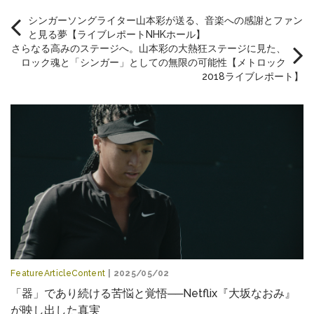
シンガーソングライター山本彩が送る、音楽への感謝とファン
と見る夢【ライブレポートNHKホール】
さらなる高みのステージへ。山本彩の大熱狂ステージに見た、
ロック魂と「シンガー」としての無限の可能性【メトロック
2018ライブレポート】
FeatureArticleContent
| 2025/05/02
「器」であり続ける苦悩と覚悟──Netflix『大坂なおみ』
が映し出した真実