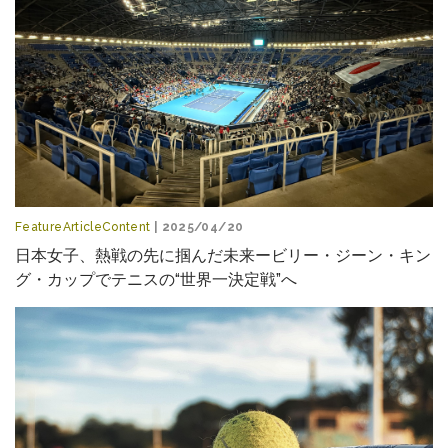
FeatureArticleContent
| 2025/04/20
日本女子、熱戦の先に掴んだ未来ービリー・ジーン・キン
グ・カップでテニスの“世界一決定戦”へ