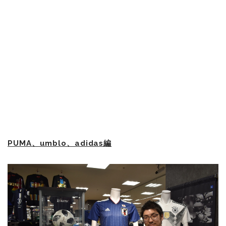
PUMA、umblo、adidas編