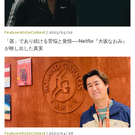
FeatureArticleContent
| 2025/05/02
「器」であり続ける苦悩と覚悟──Netflix『大坂なおみ』
が映し出した真実
FeatureArticleContent
| 2025/04/28