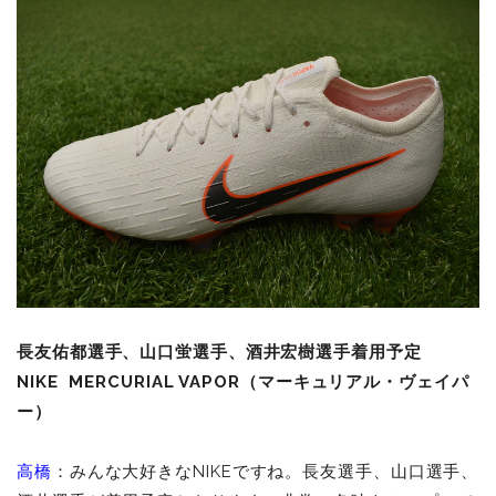
長友佑都選手、山口蛍選手、酒井宏樹選手着用予定
NIKE
MERCURIAL VAPOR
（
マーキュリアル・ヴェイパ
ー）
高橋
：みんな大好きなNIKEですね。長友選手、山口選手、