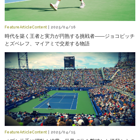
FeatureArticleContent
| 2025/04/16
時代を築く王者と実力が円熟する挑戦者――ジョコビッチ
とズベレフ、マイアミで交差する物語
FeatureArticleContent
| 2025/04/15