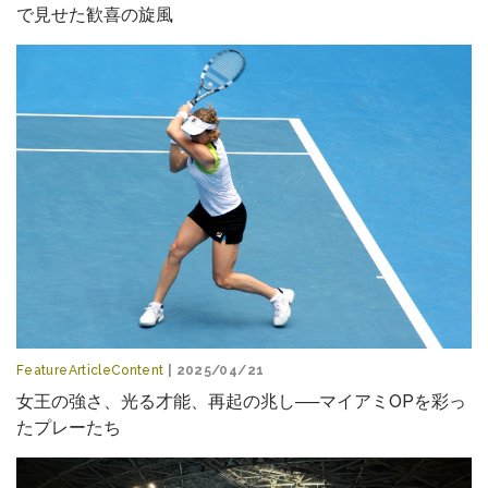
で見せた歓喜の旋風
FeatureArticleContent
| 2025/04/21
女王の強さ、光る才能、再起の兆し──マイアミOPを彩っ
たプレーたち