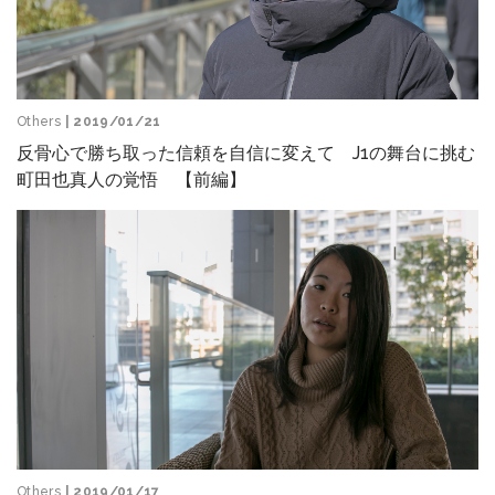
Others
| 2019/01/21
反骨心で勝ち取った信頼を自信に変えて J1の舞台に挑む
町田也真人の覚悟 【前編】
Others
| 2019/01/17