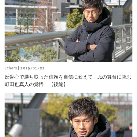
Others
| 2019/01/22
反骨心で勝ち取った信頼を自信に変えて J1の舞台に挑む
町田也真人の覚悟 【後編】