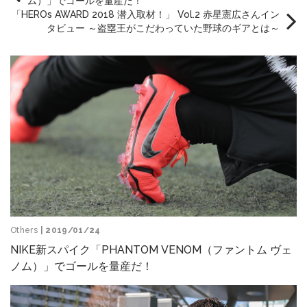
ム）」でゴールを量産だ！
「HEROs AWARD 2018 潜入取材！」 Vol.2 赤星憲広さんイン
タビュー ～盗塁王がこだわっていた野球のギアとは～
Others
| 2019/01/24
NIKE新スパイク「PHANTOM VENOM（ファントム ヴェ
ノム）」でゴールを量産だ！