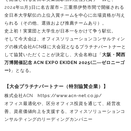
2024年11月3日に名古屋市～三重県伊勢市間で開催される
全日本大学駅伝の上位入賞チームを中心に出場資格が与え
られる（その他、選抜および推薦チームあり）。
史上初！実業団と大学生が日本一をかけて争う駅伝。
そして今大会は、オフィスソリューションコンサルティン
グの株式会社ACN様に大会冠となるプラチナパートナーと
して協賛いただくことが決定し、大会名称は「
大阪・関西
万博開催記念 ACN EXPO EKIDEN 2025(二―ゼロニーゴ
ー)
」となる。
【大会プラチナパートナー（特別協賛企業）】
株式会社ACN
https://www.acn-net.co.jp/
オフィス最適化や、区分オフィス投資を通じて、経営改
善、資産価値向上を支援する、オフィスソリューションコ
ンサルティングのリーディングカンパニー