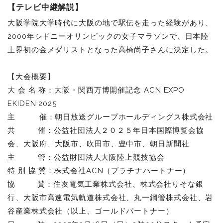
【テレビ中継解説】
大阪学院大学時代に大阪の地で駅伝を走った経験があり、
2000年シドニーオリンピックの女子マラソンで、日本陸
上界初の金メダリストとなった高橋尚子さんに決定した。
【大会概要】
大 会 名 称：大阪・関西万博開催記念 ACN EXPO
EKIDEN 2025
主 催：朝日放送グループホールディングス株式会社
共 催：公益社団法人２０２５年日本国際博覧会協
会、大阪府、大阪市、吹田市、豊中市、朝日新聞社
主 管：公益財団法人大阪陸上競技協会
特 別 協 賛：株式会社ACN（プラチナパートナー）
協 賛：住友電気工業株式会社、株式会社りそな銀
行、大阪市高速電気軌道株式会社、丸一鋼管株式会社、岩
谷産業株式会社（以上、ゴールドパートナー）