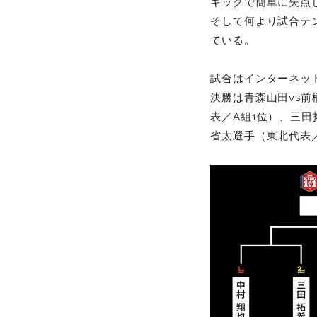
キックで簡単に失点
そして何より試合テ
ている。
試合はインターネッ
決勝は青森山田vs
表／A組1位）、三田
省太選手（東北代表／