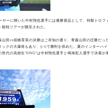
プレーヤーに輝いた中村翔也選手には優勝賞品として、特製トロフ
ト観戦ツアーが贈呈された。
森山田vs前橋育英の決勝はご存知の通り、青森山田の圧勝だっ
リックの大爆発もあり、5-0で勝利を収めた。夏のインターハ
世代の高校生”KING”は中村翔也選手と鳴海彰人選手で決着