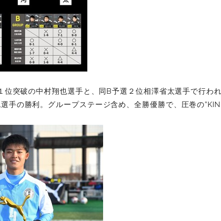
予選１位突破の中村翔也選手と、同B予選２位相澤省太選手で行わ
也選手の勝利。グループステージ含め、全勝優勝で、圧巻の”KIN