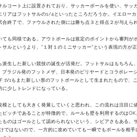
サルコート上に設置されており、サッカーボールを使い、サッ
エリアはフットサルの1/4といったところだろうか。イエロー
試合終了で、ファウルされた側には勝ち点３と得点２が与えら
いても同様である。アウトボールは規定のポイントから審判が
トサルというより、”１対１のミニサッカー”という表現の方が
ら派生した新しい競技の誕生が活発だ。フットサルはもちろん
C、ブラジル発のフットメザ、日本発のビリヤードとコラボレー
 OF 1V1もまた新しい形のフットボールとして生まれたもので
的に少しトレンドになっている。
模としても大きく発展していくと思われ、この流れは注目に値する。
たピッチであることが特徴的で、ルールも壁を利用するのはOK
たものはゴールとして認められないという、シビアさもある。
わけではないので、一方的に攻めていても一瞬でもボールを相手