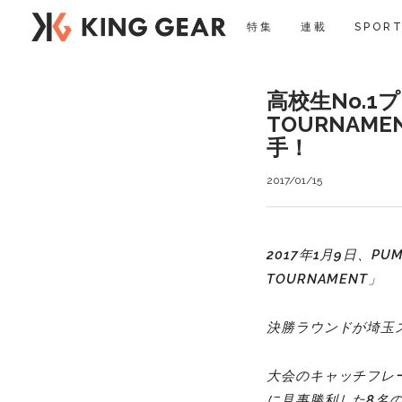
特集
連載
SPORT
高校生No.1プ
TOURNA
手！
2017/01/15
2017年1月9日、PU
TOURNAMENT」
決勝ラウンドが埼玉ス
大会のキャッチフレ
に見事勝利した8名の