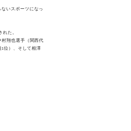
らないスポーツになっ
された。
中村翔也選手（関西代
組1位）、そして相澤