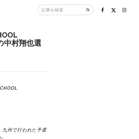
HOOL
の中村翔也選
CHOOL
、九州で行われた予選
た。