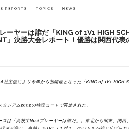
S REPORTS
TOPICS
NEWS
レーヤーは誰だ「KING of 1V1 HIGH SC
MENT」決勝大会レポート！優勝は関西代表
MA社主催により今年から初開催となった「KING of 1V1 HIGH S
タジアム2002の特設コートで実施された。
ーズは「高校生No.1プレーヤーは誰だ」。東北から関東、関西
猛者が集い、白熱した1V1
（１対１）のバトルが繰り広げられ