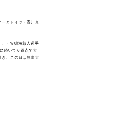
ィーとドイツ・香川真
た。ＦＷ鳴海彰人選手
イに続いて６得点で大
が着き、この日は無事大