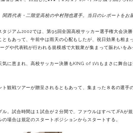
、関西代表・二階堂高校の中村翔也選手。当日のレポートをお
タジアム2002では、第95回全国高校サッカー選手権大会決勝
こともあって、午前中は雨天の心配もしたが、祝日効果も相ま
リーグや代表戦が行われる規模感で大観衆が集まって賑わいをみ
気に恵まれ、高校サッカー決勝もKING of 1V1もまさに舞台
ント観戦ツアーが贈呈されるともあって、集まった８名の選手
プル。試合時間は１試合が２分間で、ファウルはすべてJFAが
ルの場合は規定のスタートポジションからスタートする。