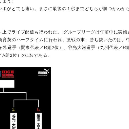
しまう。
ンポがとても速い。まさに最後の１秒までどちらが勝つかわか
ト上でライブ配信も行われた。
グループリーグは午前中に実施
前橋育英のハーフタイムに行われ、激戦の末、勝ち抜いたのは、
拓希選手（関東代表／B組2位）、谷光大河選手（九州代表／B
A組2位）の4名である。