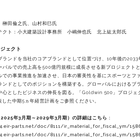
榊󠄀田倫之氏、山村和巳氏
テクト：小大建築設計事務所 小嶋伸也氏 北上紘太郎氏
プロジェクト
ランドを当社のコアブランドとして位置づけ、10年後の203
バルでの売上高を500億円規模に成長させる新プロジェクトとし
ルでの事業推進を加速させ、日本の審美性を基にスポーツとフ
ランドとしてのポジションを構築する。グローバルにおけるブ
心としたビジネスの伸長を図る。「Goldwin 500」プロジ
発表した中期5ヵ年経営計画をご参照ください。
2025年3月期～2029年3月期）の詳細はこちら
：
l4.eir-parts.net/doc/8111/ir_material_for_fiscal_ym/15
l4.eir-parts.net/doc/8111/ir_material_for_fiscal_ym/15