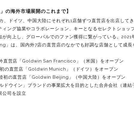
ン」の海外市場展開のこれまで】
メリカ、ドイツ、中国大陸にそれぞれ1店舗ずつ直営店を出店して
ティング協業やコラボレーション、キーとなるセレクトショッ
知が向上し、グローバルでのファン獲得に繋がっている。2021
Beijing」は、国内外7店の直営店のなかでも好調な店舗として成
外直営店「Goldwin San Francisco」（米国）をオープン
圏初の直営店「Goldwin Munich」（ドイツ）をオープン
陸初の直営店「Goldwin Beijing」（中国大陸）をオープン
ゴールドウイン」ブランドの事業拡大を目的とした合弁会社（連結
限公司を設立