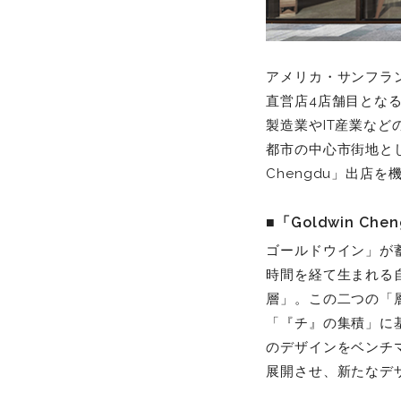
アメリカ・サンフラ
直営店4店舗目となる
製造業やIT産業な
都市の中心市街地とし
Chengdu」出店
■「Goldwin C
ゴールドウイン」が
時間を経て生まれる
層」。この二つの「
「『チ』の集積」に基づい
のデザインをベンチ
展開させ、新たなデ