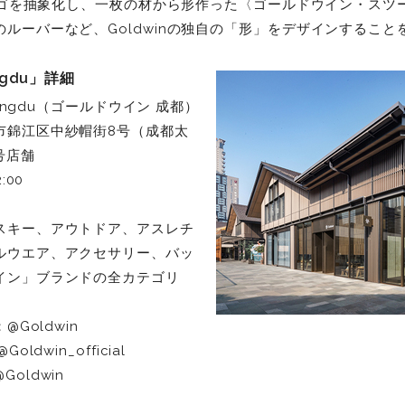
のロゴを抽象化し、一枚の材から形作った〈ゴールドウイン・ス
ルーバーなど、Goldwinの独自の「形」をデザインすること
engdu」詳細
hengdu（ゴールドウイン 成都）
市錦江区中紗帽街8号（成都太
3号店舗
:00
スキー、アウトドア、アスレチ
ルウエア、アクセサリー、バッ
イン」ブランドの全カテゴリ
@Goldwin
ldwin_official
oldwin