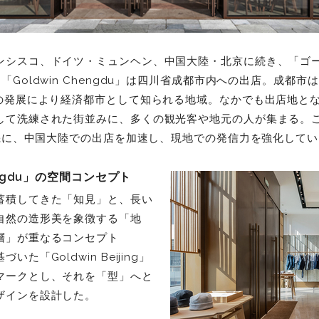
ンシスコ、ドイツ・ミュンヘン、中国大陸・北京に続き、「ゴ
「Goldwin Chengdu」は四川省成都市内への出店。成都
どの発展により経済都市として知られる地域。なかでも出店地と
て洗練された街並みに、多くの観光客や地元の人が集まる。この度
を機に、中国大陸での出店を加速し、現地での発信力を強化して
hengdu」の空間コンセプト
蓄積してきた「知見」と、長い
自然の造形美を象徴する「地
層」が重なるコンセプト
た「Goldwin Beijing」
マークとし、それを「型」へと
ザインを設計した。