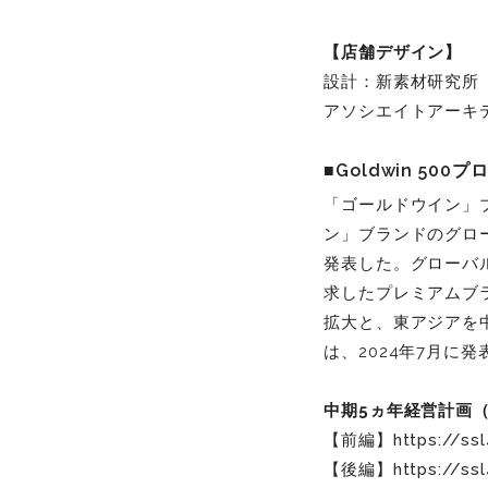
【店舗デザイン】
設計：新素材研究所 
アソシエイトアーキ
■Goldwin 500
「ゴールドウイン」ブ
ン」ブランドのグロー
発表した。グローバ
求したプレミアムブ
拡大と、東アジアを中
は、2024年7月に
中期5ヵ年経営計画（
【前編】
https://ss
【後編】
https://ss