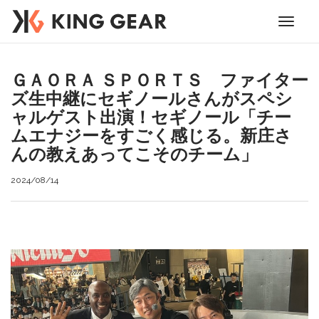
Toggle
navigati
ＧＡＯＲＡ ＳＰＯＲＴＳ ファイター
ズ生中継にセギノールさんがスペシ
ャルゲスト出演！セギノール「チー
ムエナジーをすごく感じる。新庄さ
んの教えあってこそのチーム」
2024/08/14