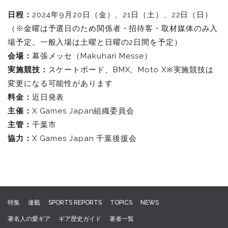
日程：
2024年9月20日（金）、21日（土）、22日（日）
（※金曜は予選日のため関係者・招待客・取材媒体のみ入
場予定。一般入場は土曜と日曜の2日間を予定）
会場：
幕張メッセ（Makuhari Messe）
実施競技：
スケートボード、BMX、Moto X※実施競技は
変更になる可能性があります
料金：
近日発表
主催：
X Games Japan組織委員会
主管：
千葉市
協力：
X Games Japan 千葉後援会
特集
連載
SPORTS REPORTS
TOPICS
NEWS
著名人の愛ギア
ギア歴史ガイド
著者一覧