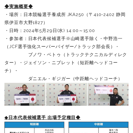
◆実施概要◆
・場所：日本競輪選手養成所 JKA250（〒410-2402 静岡
県伊豆市大野1827）
・日時：2024年5月29日(水) 14:00～15:00
・参加者：日本代表候補選手※山崎選手除く・中野浩一
（JCF選手強化スーパーバイザー/トラック部会長）・
ブノワ・ベトゥ（トラックテクニカルディレク
ター）・ジェイソン・ニブレット（短距離ヘッドコー
チ）・
ダニエル・ギジガー（中距離ヘッドコーチ）
◆日本代表候補選手 出場予定種目◆