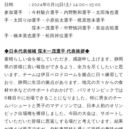
日時 ：2024年6月15日(土) 14:00～15:00
参加選手 ：今村駿介選手・内野艶和選手・太田海也選
手・太田りゆ選手・小原佑太選手・梶原悠未選手
窪木一茂選手・中野慎詞選手・長迫吉拓選
手・橋本英也選手・松田祥位選手
◆日本代表候補 窪木一茂選手 代表挨拶◆
素晴らしい会を催していただき、感謝申し上げます。静岡
県の皆様に良い報告ができるよう、全力を尽くしたいと思
います。チームは伊豆ベロドロームを拠点に日々練習して
おり、静岡に生活の拠点があります。地元の方々からの食
材や水などのサポートのおかげで、パリオリンピックでは
6種目※に出場できることになりました。特に男女のチー
ムパシュートと男子のマディソンでは、日本人初のオリン
ピック出場権を獲得しました。今回の大会は、サポートし
ていただいた皆様に恩返しする場だと考えています。結果