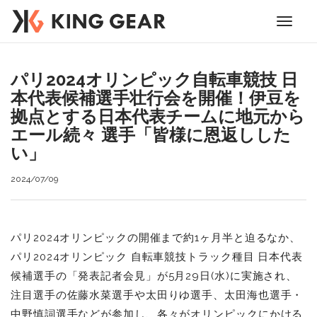
Toggle
navigati
パリ2024オリンピック自転車競技 日
本代表候補選手壮行会を開催！伊豆を
拠点とする日本代表チームに地元から
エール続々 選手「皆様に恩返しした
い」
2024/07/09
パリ2024オリンピックの開催まで約1ヶ月半と迫るなか、
パリ2024オリンピック 自転車競技トラック種目 日本代表
候補選手の「発表記者会見」が5月29日(水)に実施され、
注目選手の佐藤水菜選手や太田りゆ選手、太田海也選手・
中野慎詞選手などが参加し、各々がオリンピックにかける