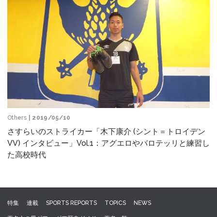
Others
| 2019/05/10
さすらいのストライカー「木下康介 (シント＝トロイデン
VV) インタビュー」Vol.1：アグエロやバロテッリと練習し
た高校時代
特集
連載
SPORTS REPORTS
TOPICS
NEWS