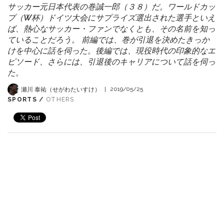
サッカー元日本代表の巻誠一郎（３８）だ。ワールドカッ
プ（W杯）ドイツ大会にサプライズ選出された選手といえ
ば、熱心なサッカー・ファンでなくとも、その名前を知っ
ていることだろう。 前編では、巻が引退を決めたきっか
けを中心に話を伺った。後編では、現役時代の印象的なエ
ピソード、さらには、引退後のキャリアについて話を伺っ
た。
瀬川 泰祐（せがわたいすけ）
|
2019/05/25
SPORTS /
OTHERS