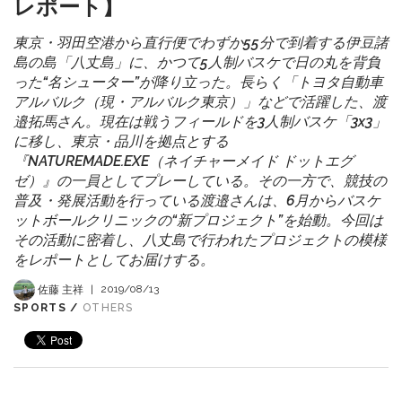
レポート】
東京・羽田空港から直行便でわずか55分で到着する伊豆諸
島の島「八丈島」に、かつて5人制バスケで日の丸を背負
った“名シューター”が降り立った。長らく「トヨタ自動車
アルバルク（現・アルバルク東京）」などで活躍した、渡
邉拓馬さん。現在は戦うフィールドを3人制バスケ「3x3」
に移し、東京・品川を拠点とする
『NATUREMADE.EXE（ネイチャーメイド ドットエグ
ゼ）』の一員としてプレーしている。その一方で、競技の
普及・発展活動を行っている渡邉さんは、6月からバスケ
ットボールクリニックの“新プロジェクト”を始動。今回は
その活動に密着し、八丈島で行われたプロジェクトの模様
をレポートとしてお届けする。
佐藤 主祥
|
2019/08/13
SPORTS /
OTHERS