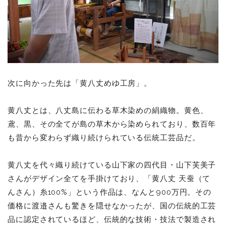
次に向かった先は「黄八丈めゆ工房」。
黄八丈とは、八丈島に伝わる草木染めの絹織物。黄色、
鳶、黒、その全てが島の草木から染められており、数百年
も昔から変わらず織り続けられている伝統工芸品だ。
黄八丈を代々織り続けている山下家の四代目・山下芙美子
さんがデザイン全てを手掛けており、「黄八丈 天蚕（て
んさん）糸100%」という作品は、なんと900万円。その
価格に渡邉さんも驚きを隠せなかったが、国の伝統的工芸
品に認定されているほど、伝統的な技術・技法で製造され