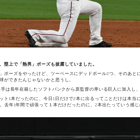
、塁上で「熱男」ポーズも披露していました。
」ポーズをやったけど、ツーベースにデッドボール2つ、そのあと
球ができたんじゃないかと思うし。
田選手は長年在籍したソフトバンクから原監督の率いる巨人に加入し
ット1本だったのに、今日1日だけで2本に出るってことだけは本当
…。去年1年間で頑張って１本だけだったのに、2本出たっていう感