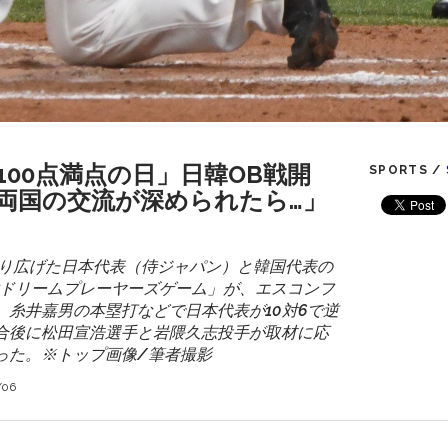
100点満点の日」日韓OB戦開
SPORTS /
両国の交流が深められたら…」
繰り広げた日本代表（侍ジャパン）と韓国代表の
韓ドリームプレーヤーズゲーム」が、エスコンフ
、糸井嘉男の本塁打などで日本代表が10対6で逆
合後に松田宣浩選手と岩隈久志投手が取材に応
った。※トップ画像/筆者撮影
/06