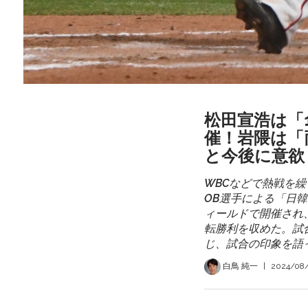
松田宣浩は「
催！岩隈は「
と今後に意欲
WBCなどで熱戦を
OB選手による「日
ィールドで開催され
転勝利を収めた。試
じ、試合の印象を語
白鳥 純一
|
2024/08