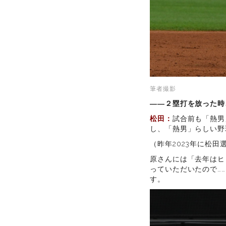
筆者撮影
――２塁打を放った時
松田：
試合前も「熱男
し、「熱男」らしい野
（昨年2023年に松
原さんには「去年はヒ
っていただいたので…
す。