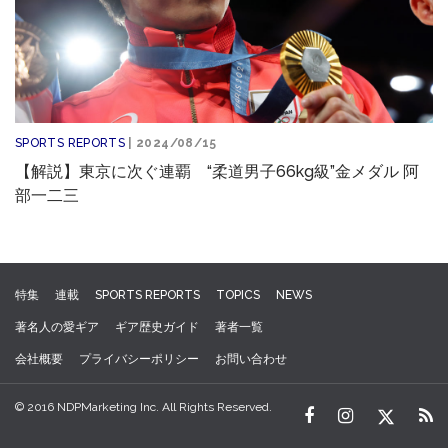
SPORTS REPORTS
| 2024/08/15
【解説】東京に次ぐ連覇 “柔道男子66kg級”金メダル 阿
部一二三
特集
連載
SPORTS REPORTS
TOPICS
NEWS
著名人の愛ギア
ギア歴史ガイド
著者一覧
会社概要
プライバシーポリシー
お問い合わせ
© 2016 NDPMarketing Inc. All Rights Reserved.