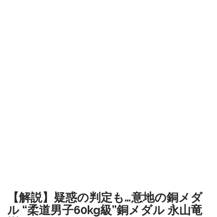
【解説】疑惑の判定も…意地の銅メダ
ル “柔道男子60kg級”銅メダル 永山竜