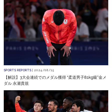
SPORTS REPORTS
| 2024/08/15
【解説】3大会連続でのメダル獲得 “柔道男子81kg級”金メ
ダル 永瀬貴規