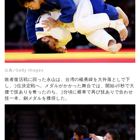
出典/Getty Images
敗者復活戦に回った永山は、台湾の楊勇緯を大外落としで下
し、3位決定戦へ。メダルがかかった舞台では、開始48秒で大
腰で技ありを奪ったのち、3分頃に横車で再び技ありで合わせ
技一本。銅メダルを獲得した。