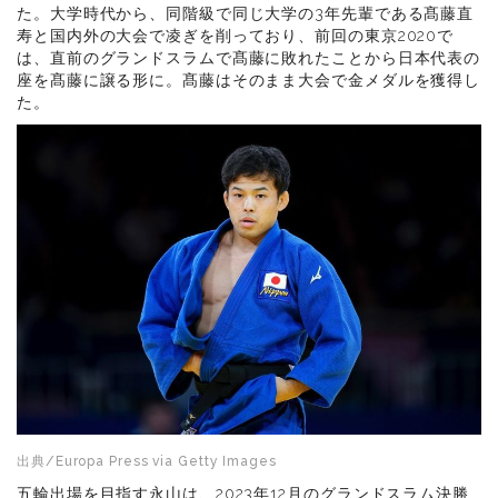
た。大学時代から、同階級で同じ大学の3年先輩である髙藤直
寿と国内外の大会で凌ぎを削っており、前回の東京2020で
は、直前のグランドスラムで髙藤に敗れたことから日本代表の
座を髙藤に譲る形に。髙藤はそのまま大会で金メダルを獲得し
た。
出典/Europa Press via Getty Images
五輪出場を目指す永山は、2023年12月のグランドスラム決勝