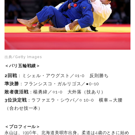
出典/Getty Images
＜パリ五輪戦績＞
2回戦
：ミシェル・アウグスト／○1-0 反則勝ち
準決勝
：フランシスコ・ガルリゴス／●0-10
敗者復活戦
：楊勇緯／○1-0 大外落（技あり）
3位決定戦
：ラファエラ・シウバ／○ 10-0 横車→大腰
（合わせ技一本）
＜プロフィール＞
永山は、1996年、北海道美唄市出身。柔道は4歳のときに始め