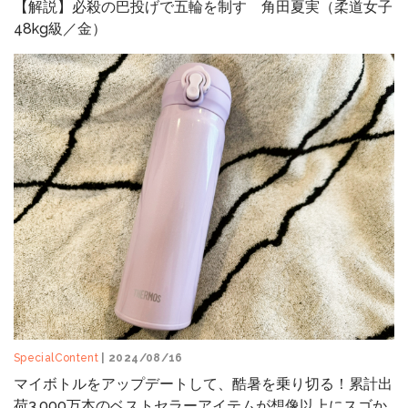
【解説】必殺の巴投げで五輪を制す 角田夏実（柔道女子
48kg級／金）
SpecialContent
| 2024/08/16
マイボトルをアップデートして、酷暑を乗り切る！累計出
荷3,000万本のベストセラーアイテムが想像以上にスゴか