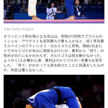
出典/Getty Images
オリンピック初出場となる永山は、初戦の2回戦でブラジルの
ミシェル・アウグストを反則勝ちで勝ち上がると、続く準決勝
でスペインのフランシスコ・ガルリゴスと対戦。開始2分あた
りでガルリゴスが永山に寝技をかけたが、審判から『待て』の
指示が出たにもかかわらず、ガルリゴスは技を解かなかった。
ようやく2人が離れた後、審判はガルリゴスの一本勝ちを宣言
した。「待て」がかかっても技を続けたことに抗議をしたもの
の、判定は覆らなかった。