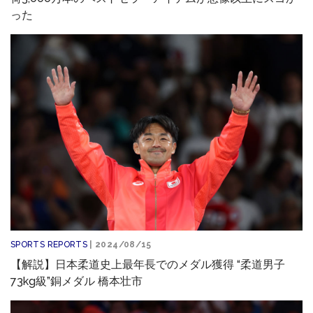
った
SPORTS REPORTS
| 2024/08/15
【解説】日本柔道史上最年長でのメダル獲得 “柔道男子
73kg級”銅メダル 橋本壮市