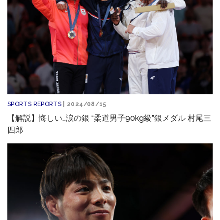
SPORTS REPORTS
| 2024/08/15
【解説】悔しい…涙の銀 “柔道男子90kg級”銀メダル 村尾三
四郎