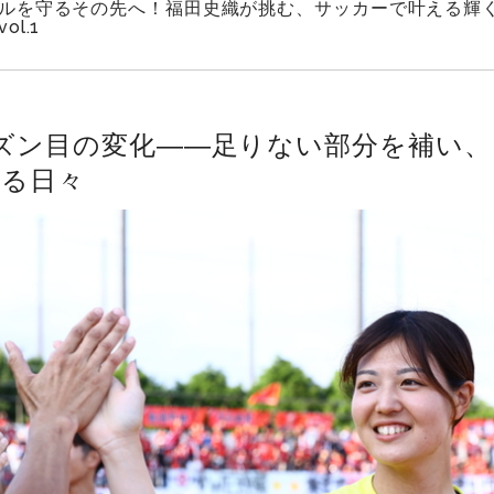
ルを守るその先へ！福田史織が挑む、サッカーで叶える輝
ol.1
ズン目の変化――足りない部分を補い
める日々