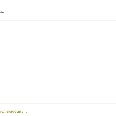
/24
reArticleContent