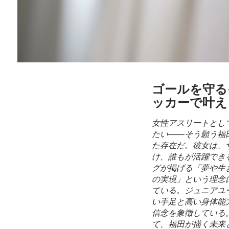
ゴールを守る
ッカーで叶える
女性アスリートとし
たい――そう願う福
た存在だ。彼女は、
け、誰もが活躍でき
グが掲げる「夢や生
の実現」という理念
ている。ジュニアユ
い手足と高い身体能
信念を象徴している
て、福田が描く未来