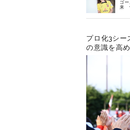
ゴー
来 v
プロ化3シー
の意識を高