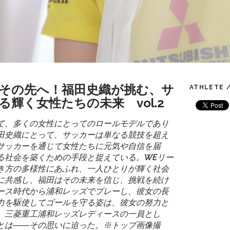
その先へ！福田史織が挑む、サ
ATHLETE 
輝く女性たちの未来 vol.2
て、多くの女性にとってのロールモデルであり
田史織にとって、サッカーは単なる競技を超え
サッカーを通じて女性たちに元気や自信を届
る社会を築くための手段と捉えている。WEリー
き方の多様性にあふれ、一人ひとりが輝く社会
に共感し、福田はその未来を信じ、挑戦を続け
ース時代から浦和レッズでプレーし、彼女の長
力を駆使してゴールを守る姿は、彼女の努力と
。三菱重工浦和レッズレディースの一員とし
とは――その思いに迫った。※トップ画像撮