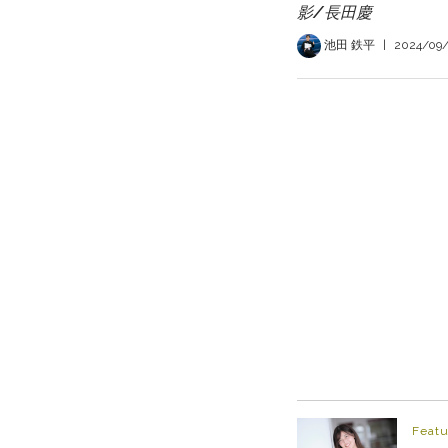
影/長田慶
池田 鉄平
|
2024/09
Featu