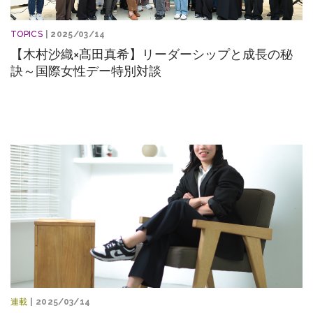
TOPICS
| 2025/03/14
【木村沙織×髙田真希】リーダーシップと成長の秘
訣～国際女性デー特別対談
連載
| 2025/03/14