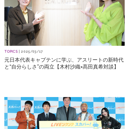
TOPICS
| 2025/03/17
元日本代表キャプテンに学ぶ、アスリートの新時代
と“自分らしさ”の両立【木村沙織×髙田真希対談】