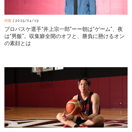
特集
| 2025/04/19
プロバスケ選手“井上宗一郎”ーー朝は“ゲーム”、夜
は“男飯”。収集癖全開のオフと、勝負に懸けるオン
の素顔とは