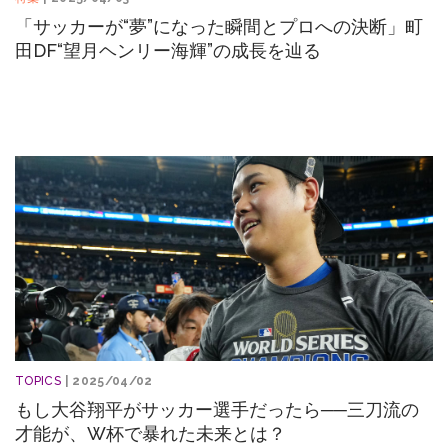
「サッカーが“夢”になった瞬間とプロへの決断」町
田DF“望月ヘンリー海輝”の成長を辿る
TOPICS
| 2025/04/02
もし大谷翔平がサッカー選手だったら──三刀流の
才能が、W杯で暴れた未来とは？