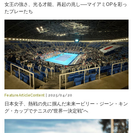
女王の強さ、光る才能、再起の兆し──マイアミOPを彩っ
たプレーたち
FeatureArticleContent
| 2025/04/20
日本女子、熱戦の先に掴んだ未来ービリー・ジーン・キン
グ・カップでテニスの“世界一決定戦”へ