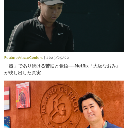
FeatureArticleContent
| 2025/05/02
「器」であり続ける苦悩と覚悟──Netflix『大坂なおみ』
が映し出した真実