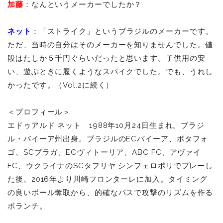
加藤
：なんというメーカーでしたか？
ネット
：「ストライク」というブラジルのメーカーです。
ただ、当時の自分はそのメーカーを知りませんでした。値
段はたしか５千円ぐらいだったと思います。子供用の安
い、遊ぶときに履くようなスパイクでした。でも、うれし
かったです。（Vol.2に続く）
＜プロフィール＞
エドゥアルド ネット 1988年10月24日生まれ。ブラジ
ル・バイーア州出身。ブラジルのECバイーア、ボタフォ
ゴ、SCブラガ、ECヴィトーリア、ABC FC、アヴァイ
FC、ウクライナのSCタフリヤ シンフェロポリでプレーし
た後、2016年より川崎フロンターレに加入。タイミング
の良いボール奪取から、的確なパスで攻撃のリズムを作る
ボランチ。