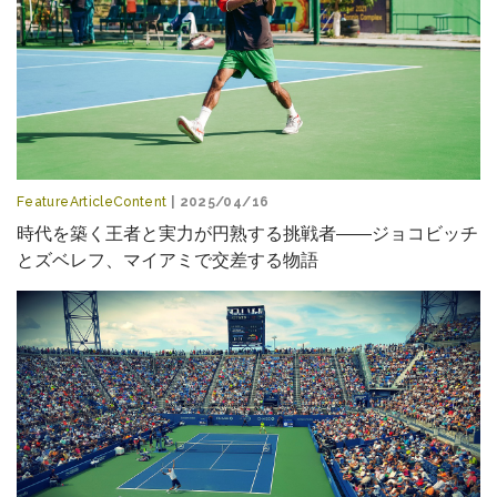
FeatureArticleContent
| 2025/04/16
時代を築く王者と実力が円熟する挑戦者――ジョコビッチ
とズベレフ、マイアミで交差する物語