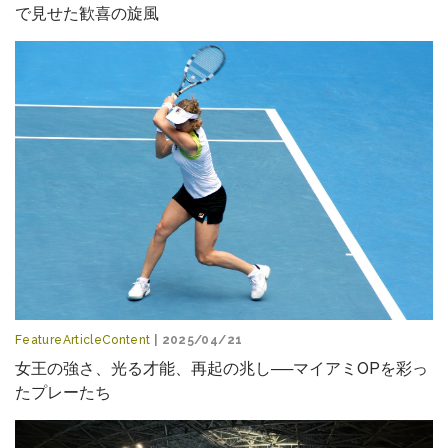
で見せた歓喜の旋風
FeatureArticleContent
| 2025/04/21
女王の強さ、光る才能、再起の兆し──マイアミOPを彩っ
たプレーたち