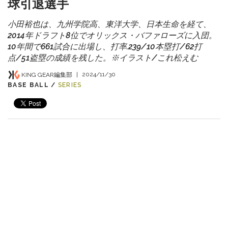
球引退選手
小田裕也は、九州学院高、東洋大学、日本生命を経て、
2014年ドラフト8位でオリックス・バファローズに入団。
10年間で661試合に出場し、打率.239/10本塁打/62打
点/51盗塁の成績を残した。※イラスト/これ松えむ
KING GEAR編集部
|
2024/11/30
BASE BALL /
SERIES