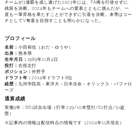
チームが3連覇を成し遂げた2023年には、FA権を行使せずに
残留を決断。2024年もチームへの愛着とともに挑んだが、一
度も一軍昇格を果たすことができずに引退を決断。来季はコー
チとしてV奪還を目指すことも明らかになった。
プロフィール
名前：
小田裕也（おだ・ゆうや）
出身：
熊本県
生年月日：
1989年11月4日
投打：
右投左打
ポジション：
外野手
ドラフト年：
2014年ドラフト8位
経歴：
九州学院高－東洋大－日本生命－オリックス・バファロ
ーズ
通算成績
実働9年：661試合出場（打率.239/10本塁打/62打点/51盗
塁）
※記事内の情報は配信時点の情報です（2024年11月現在）