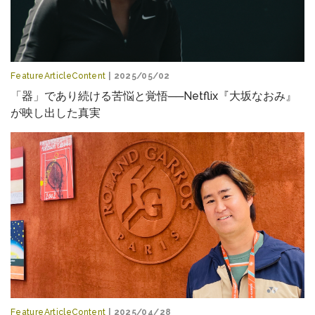
FeatureArticleContent
| 2025/05/02
「器」であり続ける苦悩と覚悟──Netflix『大坂なおみ』
が映し出した真実
FeatureArticleContent
| 2025/04/28