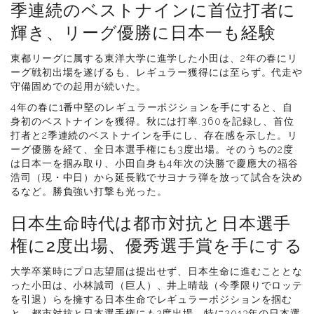
季連続のベストナインに首位打者に
輝き、リーグ優勝に日本一も経験
東都リーグに属する東洋大学に進学した小田は、2年の春にリ
ーグ戦初出場を遂げるも、レギュラー獲得には至らず。代走や
守備固めでの起用が続いた。
4年の春に1番中堅のレギュラーポジションを手にすると、自
身初のベストナインを獲得。秋には打率.360を記録し、首位
打者と2季連続のベストナインを手にし、存在感を示した。リ
ーグ優勝を経て、全日本選手権にも3度出場。そのうちの2度
は日本一を掴み取り、小田自身も4年次の決勝で慶應大の福谷
浩司（現・中日）から延長戦でサヨナラ弾を放って試合を決め
るなど。勝負強い打撃も光った。
日本生命時代は都市対抗と日本選手
権に2度出場、優秀選手賞を手にする
大学卒業時にプロ志望届は提出せず、日本生命に進むこととな
った小田は、小林誠司（巨人）、井上晴哉（今季限りでロッテ
を引退）らを擁する日本生命でレギュラーポジションを掴む
と、都市対抗と日本選手権にも2度出場。特に2013年の日本選