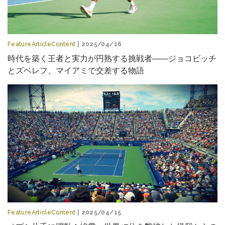
FeatureArticleContent
| 2025/04/16
時代を築く王者と実力が円熟する挑戦者――ジョコビッチ
とズベレフ、マイアミで交差する物語
FeatureArticleContent
| 2025/04/15