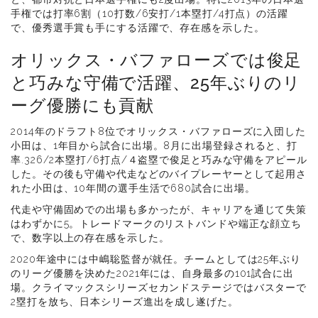
手権では打率6割（10打数/6安打/1本塁打/4打点）の活躍
で、優秀選手賞も手にする活躍で、存在感を示した。
オリックス・バファローズでは俊足
と巧みな守備で活躍、25年ぶりのリ
ーグ優勝にも貢献
2014年のドラフト8位でオリックス・バファローズに入団した
小田は、1年目から試合に出場。8月に出場登録されると、打
率.326/2本塁打/6打点/４盗塁で俊足と巧みな守備をアピール
した。その後も守備や代走などのバイプレーヤーとして起用さ
れた小田は、10年間の選手生活で680試合に出場。
代走や守備固めでの出場も多かったが、キャリアを通じて失策
はわずかに5。トレードマークのリストバンドや端正な顔立ち
で、数字以上の存在感を示した。
2020年途中には中嶋聡監督が就任。チームとしては25年ぶり
のリーグ優勝を決めた2021年には、自身最多の101試合に出
場。クライマックスシリーズセカンドステージではバスターで
2塁打を放ち、日本シリーズ進出を成し遂げた。