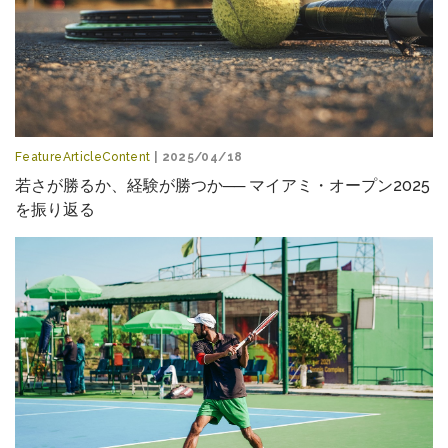
FeatureArticleContent
| 2025/04/18
若さが勝るか、経験が勝つか── マイアミ・オープン2025
を振り返る