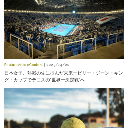
FeatureArticleContent
| 2025/04/20
日本女子、熱戦の先に掴んだ未来ービリー・ジーン・キン
グ・カップでテニスの“世界一決定戦”へ