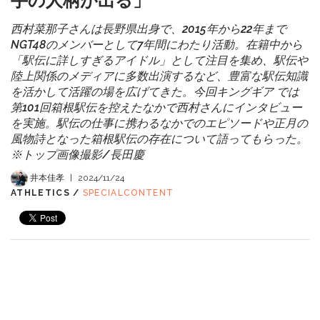
手の人柄が出る」
西村菜那子さんは長野県出身で、2015年から22年まで
NGT48のメンバーとして7年間にわたり活動。在籍中から
「駅伝に詳しすぎるアイドル」として注目を集め、駅伝や
陸上関係のメディアに多数出演するなど、豊富な駅伝知識
を活かして活躍の場を広げてきた。今回キングギア では
第101回箱根駅伝を控えたなかで西村さんにインタビュー
を実施。駅伝の仕事に携わるなかでのエピソードや正月の
風物詩となった箱根駅伝の存在について語ってもらった。
※トップ画像撮影/長田慶
井本佳孝
|
2024/11/24
ATHLETICS /
SPECIALCONTENT