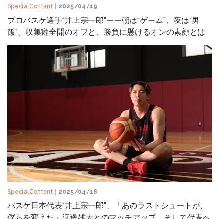
SpecialContent
| 2025/04/19
プロバスケ選手“井上宗一郎”ーー朝は“ゲーム”、夜は“男
飯”。収集癖全開のオフと、勝負に懸けるオンの素顔とは
SpecialContent
| 2025/04/18
バスケ日本代表“井上宗一郎”、「あのラストシュートが、
僕らを変えた」渡邊雄太とのマッチアップ、そして代表へ