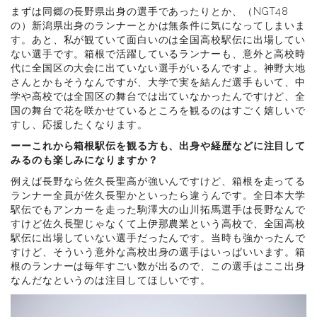
まずは同郷の長野県出身の選手であったりとか、（NGT48
の）新潟県出身のランナーとかは無条件に気になってしまいま
す。あと、私が観ていて面白いのは全国高校駅伝に出場してい
ない選手です。箱根で活躍しているランナーも、意外と高校時
代に全国区の大会に出ていない選手がいるんですよ。神野大地
さんとかもそうなんですが、大学で実を結んだ選手もいて、中
学や高校では全国区の舞台では出ていなかったんですけど、全
国の舞台で花を咲かせているところを観るのはすごく嬉しいで
すし、応援したくなります。
ーーこれから箱根駅伝を観る方も、出身や経歴などに注目して
みるのも楽しみになりますか？
例えば長野なら佐久長聖高が強いんですけど、箱根を走ってる
ランナー全員が佐久長聖かといったら違うんです。全日本大学
駅伝でもアンカーを走った駒澤大の山川拓馬選手は長野なんで
すけど佐久長聖じゃなくて上伊那農業という高校で、全国高校
駅伝に出場していない選手だったんです。当時も強かったんで
すけど、そういう意外な高校出身の選手はいっぱいいます。箱
根のランナーは毎年すごい数が出るので、この選手はここ出身
なんだなというのは注目してほしいです。