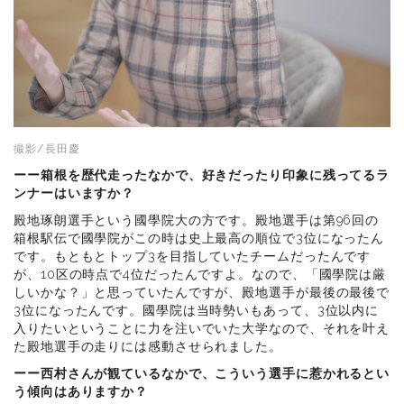
撮影/長田慶
ーー箱根を歴代走ったなかで、好きだったり印象に残ってるラ
ンナーはいますか？
殿地琢朗選手という國學院大の方です。殿地選手は第96回の
箱根駅伝で國學院がこの時は史上最高の順位で3位になったん
です。もともとトップ3を目指していたチームだったんです
が、10区の時点で4位だったんですよ。なので、「國學院は厳
しいかな？」と思っていたんですが、殿地選手が最後の最後で
3位になったんです。國學院は当時勢いもあって、3位以内に
入りたいということに力を注いでいた大学なので、それを叶え
た殿地選手の走りには感動させられました。
ーー西村さんが観ているなかで、こういう選手に惹かれるとい
う傾向はありますか？