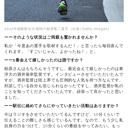
2012年箱根駅伝出場時の柏原竜二選手（出典/Getty Images）
ーーそのような状況はご両親も驚かれませんか？
私が「今度あの選手を取材するんだ！」と言ったら毎回喜んで
くれます。「すごいじゃん、よかったね！」と。
ーー1番会えて嬉しかったのは誰ですか？
柏原さんはもちろんそうですし、最近会えて嬉しかったのは東
洋大の酒井俊幸監督です。インタビューさせていただいたんで
すが、酒井監督は陸上界でも圧倒的な人気を持つ方なんです。
対談している自分も信じられなかったですし、酒井監督が私の
ことを知ってくださっていたんです。頑張って良かったと思い
ました。
ーー駅伝に絡めてさらにやっていきたい活動はありますか？
今はラジオをさせていただいてるんですけど、10分くらいで
伝えることの難しさも感じているんです。なので、もう少し私
自身の力をつけて、30分くらいの番組をやってみたい。もっ