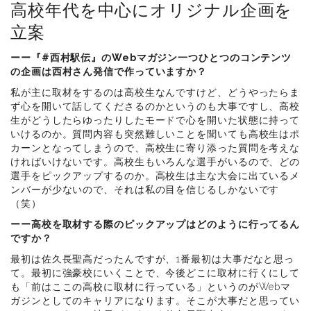
高校年代を中心にオリジナル企画を
立案
ーー『#西村駅伝』のWebマガジン一つひとつのコンテンツ
の企画は西村さん発信で作っていますか？
私が主に取材をするのは高校生なんですけど、どうやったらま
ず心を開いて話してくださるのかというのも大事ですし、高校
生がどうしたらゆったりしたモードで心を開いた状態に持って
いけるのか。質問内容も突然難しいことを聞いても高校生はポ
カーンとなってしまうので、高校生に寄り添った質問を考えな
ければいけないです。高校生もいろんな選手がいるので、どの
選手をピックアップするのか。高校生は主な大会に出ているメ
ンバーが少ないので、それは私の目を信じるしかないです
（笑）
ーー高校を取材する際のピックアップはどのように行ってるん
ですか？
最初は佐久長聖高だったんですが、1番最初は大事だなと思っ
て。最初に強豪校にいくことで、今後どこに取材に行くにして
も「前はここの高校に取材に行っている」というのがWebマ
ガジンとしてのキャリアになります。そこが大事だと思ってい