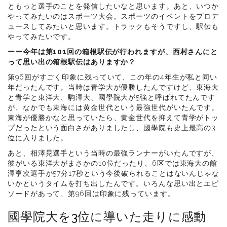
ともっと選手のことを発信したいなと思います。あと、いつか
やってみたいのはスポーツ大会。スポーツのイベントをプロデ
ュースしてみたいと思います。トラックもそうですし、駅伝も
やってみたいです。
ーー今年は第101回の箱根駅伝が行われますが、西村さんにと
って思い出の箱根駅伝はありますか？
第96回がすごく印象に残っていて、この年の4年生が私と同い
年だったんです。当時は青学大が優勝したんですけど、東海大
と青学と東洋大、駒澤大、國學院大が5強と呼ばれてたんです
が、なかでも東海には黄金世代という最強世代がいたんです。
東海が優勝かなと思っていたら、黄金世代を抑えて青学がトッ
プだったという面白さがありましたし、國學院も史上最高の3
位に入りました。
あと、相澤晃選手という当時の最強ランナーがいたんですが、
彼がいる東洋大がまさかの10位だったり、6区では東海大の館
澤亨次選手が57分17秒という今後破られることはないんじゃな
いかというタイムを打ち出したんです。いろんな思い出とエピ
ソードがあって、第96回は印象に残っています。
國學院大を3位に導いた走りに感動