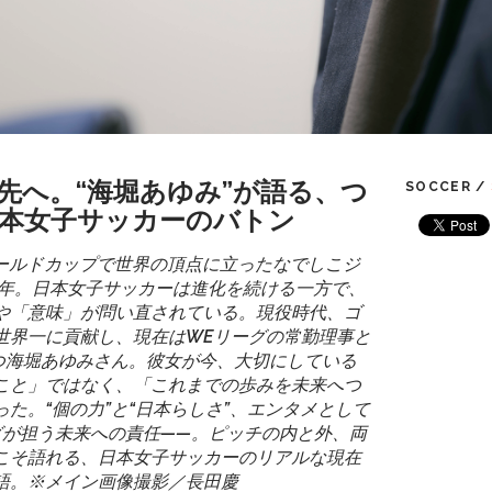
先へ。“海堀あゆみ”が語る、つ
SOCCER /
本女子サッカーのバトン
女子ワールドカップで世界の頂点に立ったなでしこジ
14年。日本女子サッカーは進化を続ける一方で、
や「意味」が問い直されている。現役時代、ゴ
世界一に貢献し、現在はWEリーグの常勤理事と
立つ海堀あゆみさん。彼女が今、大切にしている
こと」ではなく、「これまでの歩みを未来へつ
た。“個の力”と“日本らしさ”、エンタメとして
グが担う未来への責任——。ピッチの内と外、両
こそ語れる、日本女子サッカーのリアルな現在
語。※メイン画像撮影／長田慶