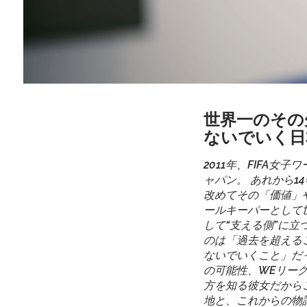
世界一のその
ないでいく日
2011年、FIFA
ャパン。 あれから
改めてその「価値」
ールキーパーとして
して“支える側”に
のは「過去を超える
ないでいくこと」だっ
の可能性、WEリー
方を知る彼女だから
地と、これからの物