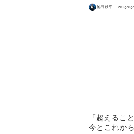
池田 鉄平
|
2025/05
「超えるこ
今とこれか