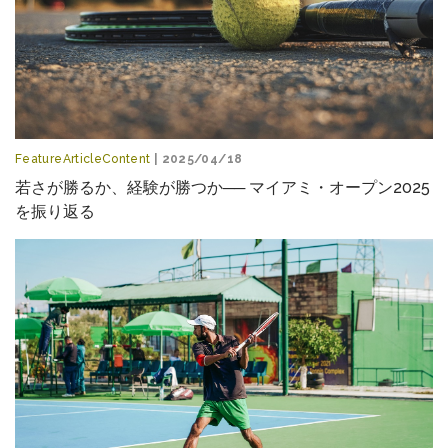
FeatureArticleContent
| 2025/04/18
若さが勝るか、経験が勝つか── マイアミ・オープン2025
を振り返る