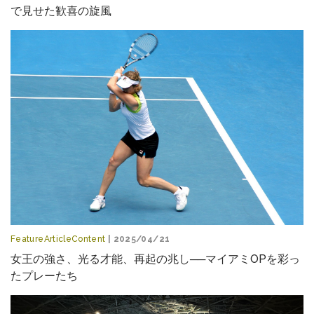
で見せた歓喜の旋風
FeatureArticleContent
| 2025/04/21
女王の強さ、光る才能、再起の兆し──マイアミOPを彩っ
たプレーたち