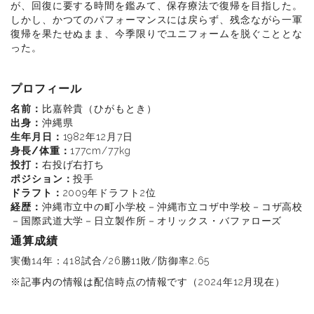
が、回復に要する時間を鑑みて、保存療法で復帰を目指した。
しかし、かつてのパフォーマンスには戻らず、残念ながら一軍
復帰を果たせぬまま、今季限りでユニフォームを脱ぐこととな
った。
プロフィール
名前：
比嘉幹貴（ひがもとき）
出身：
沖縄県
生年月日：
1982年12月7日
身長/体重：
177cm/77kg
投打：
右投げ右打ち
ポジション：
投手
ドラフト：
2009年ドラフト2位
経歴：
沖縄市立中の町小学校－沖縄市立コザ中学校－コザ高校
－国際武道大学－日立製作所－オリックス・バファローズ
通算成績
実働14年：418試合/26勝11敗/防御率2.65
※記事内の情報は配信時点の情報です（2024年12月現在）