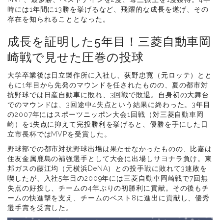
時には1年間に13勝を挙げるなど、飛躍的な成長を遂げ、その
存在を知られることとなった。
成長を証明した5年目！三菱自動車岡
崎戦で見せた圧巻の投球
大学卒業後は日立製作所に入社し、荻野忠寛（元ロッテ）とと
もに1年目から先発のマウンドを任されたものの、夏の都市対
抗野球では日産自動車に敗れ、3回戦で敗退。自身初の大舞台
でのマウンドは、3回途中4失点という結果に終わった。3年目
の2007年にはスポーツニッポン大会1回戦（対三菱自動車岡
崎）を1失点に抑えて完投勝利を挙げると、優勝を手にした日
立市長杯ではMVPを受賞した。
野球部での都市対抗野球出場は果たせなかったものの、比嘉は
住友金属鹿島の補強選手として大会に出場しサヨナラ負け。東
邦ガスの藤江均（元横浜DeNA）との投手戦に敗れて3連敗を
喫したが、入社5年目の2009年には三菱自動車岡崎戦で7回無
失点の好投し、チームの4年ぶりの初勝利に貢献。その後もチ
ームの快進撃を支え、チームのベスト8に進出に貢献し、優秀
選手賞を受賞した。