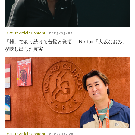
FeatureArticleContent
| 2025/05/02
「器」であり続ける苦悩と覚悟──Netflix『大坂なおみ』
が映し出した真実
FeatureArticleContent
| 2025/04/28