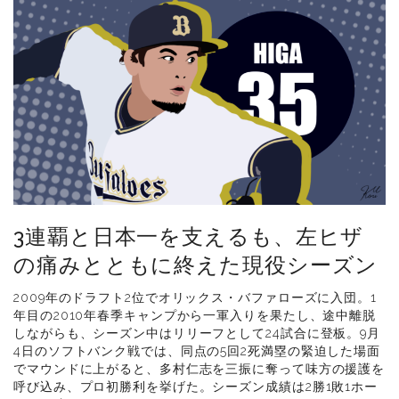
3連覇と日本一を支えるも、左ヒザ
の痛みとともに終えた現役シーズン
2009年のドラフト2位でオリックス・バファローズに入団。1
年目の2010年春季キャンプから一軍入りを果たし、途中離脱
しながらも、シーズン中はリリーフとして24試合に登板。9月
4日のソフトバンク戦では、同点の5回2死満塁の緊迫した場面
でマウンドに上がると、多村仁志を三振に奪って味方の援護を
呼び込み、プロ初勝利を挙げた。シーズン成績は2勝1敗1ホー