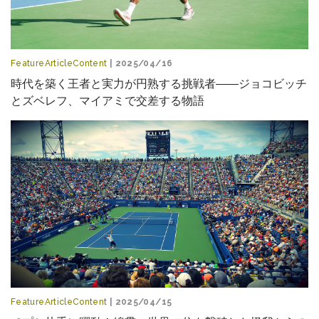
FeatureArticleContent
| 2025/04/16
時代を築く王者と実力が円熟する挑戦者――ジョコビッチ
とズベレフ、マイアミで交差する物語
FeatureArticleContent
| 2025/04/15