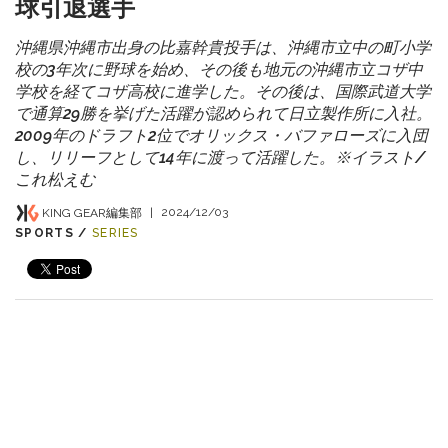
球引退選手
沖縄県沖縄市出身の比嘉幹貴投手は、沖縄市立中の町小学
校の3年次に野球を始め、その後も地元の沖縄市立コザ中
学校を経てコザ高校に進学した。その後は、国際武道大学
で通算29勝を挙げた活躍が認められて日立製作所に入社。
2009年のドラフト2位でオリックス・バファローズに入団
し、リリーフとして14年に渡って活躍した。※イラスト/
これ松えむ
KING GEAR編集部
|
2024/12/03
SPORTS /
SERIES