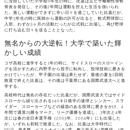
に没頭していた小学校6年生の時に、比嘉は左ヒザ離断性骨軟
骨炎を発症し、その後2年間は運動を控えた生活を強いられ
た。激しい運動ができずに辛い日々を過ごしていた比嘉だが、
中学3年生の時に医師から運動の許可が出ると、軟式野球部に
入部。わずか3ヶ月の活動だったが公式戦に出場し、再び野球
に打ち込む日々を送ることとなった。
無名からの大逆転！大学で築いた輝
かしい成績
コザ高校に進学すると1年の時に、サイドスローのスローイン
グを活かすために内野手から投手に転向し、投球技術に磨きを
かけていったが、甲子園の出場は果たせず。最後の夏を2回戦
敗退で終えた比嘉は、その後は千葉県にある国際武道大へと進
学する。
高校時代は無名の存在だった比嘉だが、国際武道大ではサイド
スローから繰り出される140キロ後半の速球とシンカー、スラ
イダー、スローカーブなどの緩急のある投球に磨きをかけ、4
年間で通算29勝をマーク。リーグ優勝を達成し、3年次と4年
次には春の全日本選手権（2003年、2004年）にも出場した
が、いずれも初戦で敗退した。なお、比嘉は大学時代に
MVP、最多勝、ベストナインを2度、奪三振王を1度獲得。4年