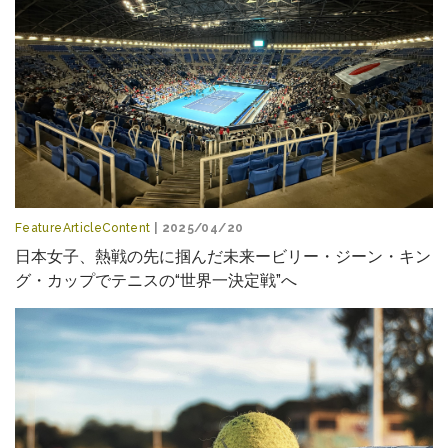
FeatureArticleContent
| 2025/04/20
日本女子、熱戦の先に掴んだ未来ービリー・ジーン・キン
グ・カップでテニスの“世界一決定戦”へ