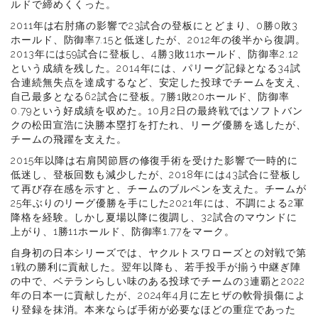
ルドで締めくくった。
2011年は右肘痛の影響で23試合の登板にとどまり、0勝0敗3
ホールド、防御率7.15と低迷したが、2012年の後半から復調。
2013年には59試合に登板し、4勝3敗11ホールド、防御率2.12
という成績を残した。2014年には、パリーグ記録となる34試
合連続無失点を達成するなど、安定した投球でチームを支え、
自己最多となる62試合に登板。7勝1敗20ホールド、防御率
0.79という好成績を収めた。10月2日の最終戦ではソフトバン
クの松田宣浩に決勝本塁打を打たれ、リーグ優勝を逃したが、
チームの飛躍を支えた。
2015年以降は右肩関節唇の修復手術を受けた影響で一時的に
低迷し、登板回数も減少したが、2018年には43試合に登板し
て再び存在感を示すと、チームのブルペンを支えた。チームが
25年ぶりのリーグ優勝を手にした2021年には、不調による2軍
降格を経験。しかし夏場以降に復調し、32試合のマウンドに
上がり、1勝11ホールド、防御率1.77をマーク。
自身初の日本シリーズでは、ヤクルトスワローズとの対戦で第
1戦の勝利に貢献した。翌年以降も、若手投手が揃う中継ぎ陣
の中で、ベテランらしい味のある投球でチームの3連覇と2022
年の日本一に貢献したが、2024年4月に左ヒザの軟骨損傷によ
り登録を抹消。本来ならば手術が必要なほどの重症であった