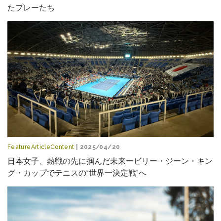
たプレーたち
FeatureArticleContent
| 2025/04/20
日本女子、熱戦の先に掴んだ未来ービリー・ジーン・キン
グ・カップでテニスの“世界一決定戦”へ