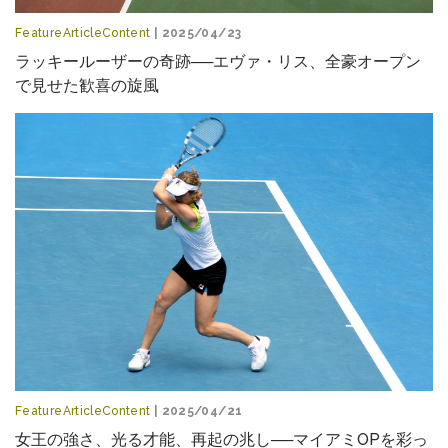
FeatureArticleContent
| 2025/04/23
ラッキールーザーの奇跡──エヴァ・リス、全豪オープン
で見せた歓喜の旋風
FeatureArticleContent
| 2025/04/21
女王の強さ、光る才能、再起の兆し──マイアミOPを彩っ