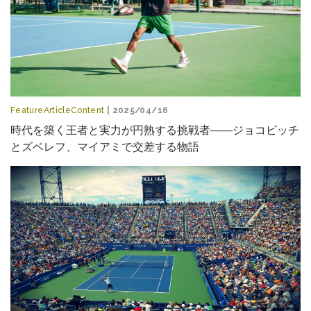
FeatureArticleContent
| 2025/04/16
時代を築く王者と実力が円熟する挑戦者――ジョコビッチ
とズベレフ、マイアミで交差する物語