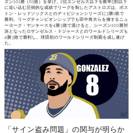
ズン101勝（61敗）を挙げ、2位エンゼルス以下を勝率5割以下
に追い込む圧倒的な成績でリーグを制したアストロズは、ボス
トン・レッドソックスとのディビジョンシリーズに3勝1敗で
勝利。リーグチャンピオンシップでも田中将大らを擁するニュ
ーヨーク・ヤンキースを4勝3敗で退けると、シーズン100勝対
決となったロサンゼルス・ドジャースとのワールドシリーズも
4勝3敗で勝利し、球団初のワールドシリーズ制覇を成し遂げ
た。
「サイン盗み問題」の関与が明らか