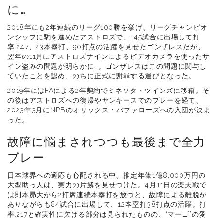
に…
2018年にも2年連続のリーグ100勝を挙げ、リーグチャンピオ
ンシップに駒を進めたアストロズで、145試合に出場して打
率.247、23本塁打、90打点の活躍を見せたゴンザレスだが、
翌年の11月にアストロズナインによるビデオカメラを使ったサ
イン盗みの問題が明らかに…。ゴンザレスはこの問題に関与し
ていたことを認め、のちに正式に謝罪する運びとなった。
2019年にはFAによる2年契約でミネソタ・ツインズに移籍。そ
の後はアストロズへの復帰やヤンキースでのプレーを経て、
2023年3月にNPBのオリックス・バファローズへの入団が決ま
った。
故障に悩まされつつも最後まで全力
プレー
日本球界への適応も心配される中、推定年俸1億8,000万円の
大型助っ人は、実力の片鱗を見せつけた。4月11日の楽天戦で
は則本昴大から2打席連続本塁打を放つと、故障による離脱が
ありながらも84試合に出場して、12本塁打38打点の活躍。打
率.217と確実性に欠ける部分は見られたものの、“マーゴ”の愛