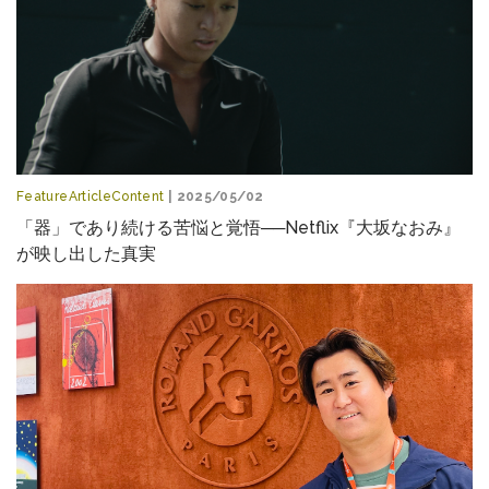
FeatureArticleContent
| 2025/05/02
「器」であり続ける苦悩と覚悟──Netflix『大坂なおみ』
が映し出した真実