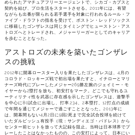
められたアマチュアフリーエージェントで、シカゴ・カブスと
契約を結び、プロ生活をスタートさせる。2011年には、有望
ながらも出番が限られる若手選手を対象に行われるルール・フ
ァイブ・ドラフトの指名を受けて、ボストン・レッドソックス
に移籍したゴンザレスは同じタイミングでヒューストン・アス
トロズへとトレードされ、メジャーリーガーとしてのキャリア
を歩むこととなった。
アストロズの未来を築いたゴンザレ
スの挑戦
2012年に開幕ロースター入りを果たしたゴンザレスは、4月の
コロラド・ロッキーズ戦で初出場を果たすと、イチローとマリ
ナーズ時代にプレーしたメジャー269勝左腕のジェイミー・モ
イヤーから2塁打を放ち、初安打をマーク。どこでも守れるユ
ーティリティ性を武器に存在感を示したゴンザレスは、遊撃手
を中心に80試合に出場し、打率.234、2本塁打、12打点の成績
で年間を通じてメジャーで過ごすこととなった。2013年に
は、開幕間もない4月2日に9回2死まで完全試合投球を続けて
いたダルビッシュ有投手（現：サンディエゴ・パドレス）から
センター前ヒットを放って大記録を阻止。当時は日本球界でプ
レーしたことはなかったものの、この安打によって、日本にい