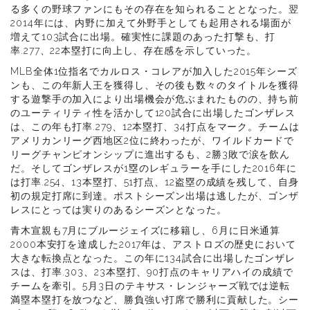
る多くの野球ファンにもその存在を知られることとなった。翌
2014年には、内野に加えて外野手としても起用される場面が
増えて103試合に出場。確実性に課題のあった打撃も、打
率.277、22本塁打に向上し、存在感を示していった。
MLB全体1位指名でカルロス・コレアが加入した2015年シーズ
ンも、この年新人王を獲得し、その後も数々のタイトルを獲得
する遊撃手の加入により出場機会が危ぶまれたものの、持ち前
のユーティリティ性を活かして120試合に出場したゴンザレス
は、この年も打率.279、12本塁打、34打点をマーク。チームは
アメリカンリーグ西地区2位に終わったが、ワイルドカードで
リーグチャンピオンシップに進出するも、2勝3敗で涙を飲ん
だ。そしてゴンザレスが1塁のレギュラーを手にした2016年に
は打率.254、13本塁打、51打点、12盗塁の成績を残して、自身
初の規定打席に到達。ポストシーズン出場は逃したが、ゴンザ
レスにとっては実りのあるシーズンとなった。
青木宣親も7月にブルージェイズに移籍し、6月に日米通算
2000本安打を達成した2017年は、アストロズの歴史において
大きな転換点となった。この年に134試合に出場したゴンザレ
スは、打率.303、23本塁打、90打点のキャリアハイの成績で
チームを牽引。5月3日のテキサス・レンジャーズ戦では逆転
満塁本塁打を放つなど、勝負強い打席で勝利に貢献した。シー