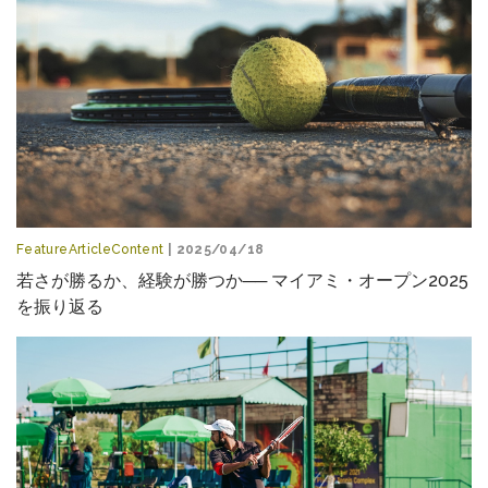
FeatureArticleContent
| 2025/04/18
若さが勝るか、経験が勝つか── マイアミ・オープン2025
を振り返る