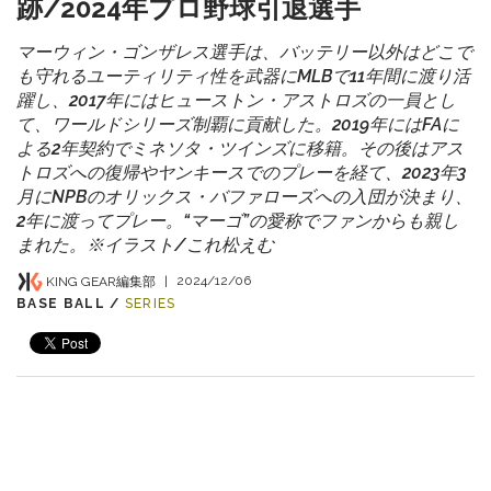
跡/2024年プロ野球引退選手
マーウィン・ゴンザレス選手は、バッテリー以外はどこで
も守れるユーティリティ性を武器にMLBで11年間に渡り活
躍し、2017年にはヒューストン・アストロズの一員とし
て、ワールドシリーズ制覇に貢献した。2019年にはFAに
よる2年契約でミネソタ・ツインズに移籍。その後はアス
トロズへの復帰やヤンキースでのプレーを経て、2023年3
月にNPBのオリックス・バファローズへの入団が決まり、
2年に渡ってプレー。“マーゴ”の愛称でファンからも親し
まれた。※イラスト/これ松えむ
KING GEAR編集部
|
2024/12/06
BASE BALL /
SERIES