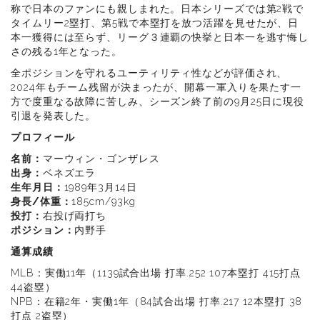
称で日本のファンにも親しまれた。日本シリーズでは第2戦で
タイムリー2塁打、第5戦で本塁打を放つ活躍を見せたが、日
本一獲得には至らず、リーグ３連覇の快挙と日本一を逃す悔し
さの残る1年となった。
全ポジションを守れるユーティリティ性などが評価され、
2024年もチーム残留が決まったが、開幕一軍入りを果たす一
方で度重なる故障に苦しみ、シーズン終了前の9月25日に現役
引退を発表した。
プロフィール
名前：
マーウィン・ゴンザレス
出身：
ベネズエラ
生年月日：
1989年3月14日
身長/体重：
185cm/93kg
投打：
右投げ両打ち
ポジション：
内野手
通算成績
MLB：実働11年（1139試合出場 打率.252 107本塁打 415打点
44盗塁）
NPB：在籍2年・実働1年（84試合出場 打率.217 12本塁打 38
打点 2盗塁）