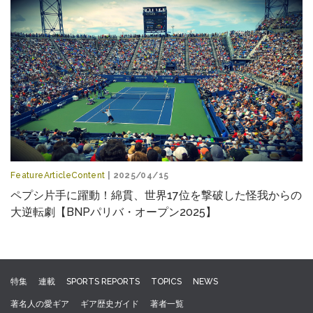
FeatureArticleContent
| 2025/04/15
ペプシ片手に躍動！綿貫、世界17位を撃破した怪我からの
大逆転劇【BNPパリバ・オープン2025】
特集
連載
SPORTS REPORTS
TOPICS
NEWS
著名人の愛ギア
ギア歴史ガイド
著者一覧