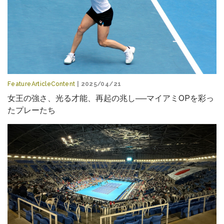
FeatureArticleContent
| 2025/04/21
女王の強さ、光る才能、再起の兆し──マイアミOPを彩っ
たプレーたち