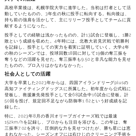
高校卒業後は、札幌学院大学に進学した。当初は打者として活
動していたものの、3年生の秋に投手に転向する。転向後は、
持ち前の強肩を活かして、主にリリーフ投手としてチームに貢
献するようになった。
投手としての経験は浅かったものの、計13試合に登板し、1勝2
敗という成績を収めた。4年時には、北教大岩見沢戦で初勝利
を記録し、投手としての実力を着実に証明していく。大学4年
の秋のシーズンでは、投球回数18回に対して19個の奪三振を
奪うなどの活躍を見せた。奪三振率も9.50と非凡な能力を見せ
たものの、プロ入りはかなわなかった。
社会人としての活躍
大学を卒業した2023年からは、四国アイランドリーグplusの
高知ファイティングドッグスに所属した。初年度から公式戦に
登板し、救援兼先発投手として全68試合中16試合に登板。計
50回を投げ、規定回不足ながら防御率1.62という好成績を記
録した。
特に、2023年8月の香川オリーブガイナーズ戦では最速
152km/hを記録し、プロからも注目を浴びる。この年は、奪
三振率7.02を誇り、圧倒的な力を見せつけたが、勝ち星には恵
まれなかった。シーズンオフには右ひじのクリーニング手術を