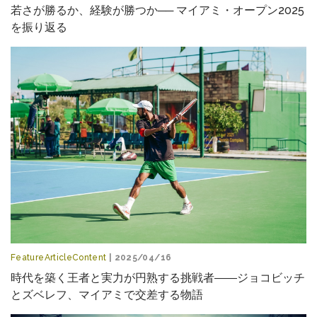
若さが勝るか、経験が勝つか── マイアミ・オープン2025
を振り返る
FeatureArticleContent
| 2025/04/16
時代を築く王者と実力が円熟する挑戦者――ジョコビッチ
とズベレフ、マイアミで交差する物語