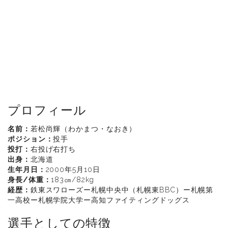
プロフィール
名前：
若松尚輝（わかまつ・なおき）
ポジション：
投手
投打：
右投げ右打ち
出身：
北海道
生年月日：
2000年5月10日
身長/体重：
183㎝/82kg
経歴：
鉄東スワローズー札幌中央中（札幌東BBC）ー札幌第
一高校ー札幌学院大学ー高知ファイティングドッグス
選手としての特徴