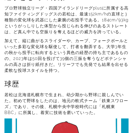
プロ野球独立リーグ・四国アイランドリーグplusに所属する高
知ファイティングドッグスの若松は、最速152km/hの直球と3
種類の変化球を武器にした豪腕の右投手である。184cm/93kg
というがっしりした体型から投じられる伸びのあるストレート
は、ど真ん中でも空振りを奪えるほどの威力を誇っている。
加えて、縦に曲がるスライダーや、カーブ、フォークボールと
いった多彩な変化球を駆使して、打者を翻弄する。大学3年生
の秋から投手に転向するという異色の経歴の持ち主であるもの
の、2023年は50回を投げて39個の三振を奪うなどポテンシャ
ルの高さは折り紙付きだ。リリーフでも先発でも結果を出せる
柔軟な投球スタイルを持つ。
球歴
若松は北海道札幌市で生まれ、幼少期から野球に親しんでい
た。初めて野球をしたのは、地元の軟式チーム「鉄東スワロー
ズ」であり、その後、札幌中央中学校時代には「札幌東
BBC」に所属し、着実に技術を磨いていった。