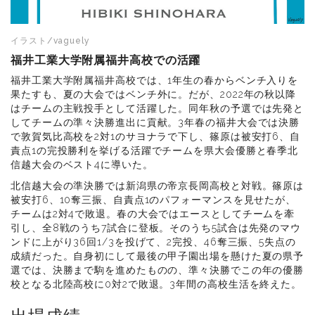
イラスト/vaguely
福井工業大学附属福井高校での活躍
福井工業大学附属福井高校では、1年生の春からベンチ入りを
果たすも、夏の大会ではベンチ外に。だが、2022年の秋以降
はチームの主戦投手として活躍した。同年秋の予選では先発と
してチームの準々決勝進出に貢献。3年春の福井大会では決勝
で敦賀気比高校を2対1のサヨナラで下し、篠原は被安打6、自
責点1の完投勝利を挙げる活躍でチームを県大会優勝と春季北
信越大会のベスト4に導いた。
北信越大会の準決勝では新潟県の帝京長岡高校と対戦。篠原は
被安打6、10奪三振、自責点1のパフォーマンスを見せたが、
チームは2対4で敗退。春の大会ではエースとしてチームを牽
引し、全8戦のうち7試合に登板。そのうち5試合は先発のマウ
ンドに上がり36回1/3を投げて、2完投、46奪三振、5失点の
成績だった。自身初にして最後の甲子園出場を懸けた夏の県予
選では、決勝まで駒を進めたものの、準々決勝でこの年の優勝
校となる北陸高校に0対2で敗退。3年間の高校生活を終えた。