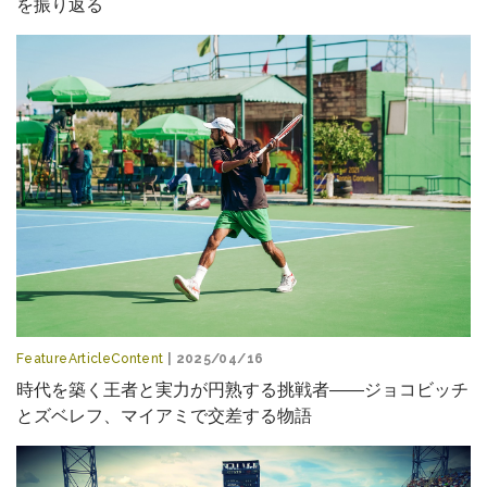
を振り返る
FeatureArticleContent
| 2025/04/16
時代を築く王者と実力が円熟する挑戦者――ジョコビッチ
とズベレフ、マイアミで交差する物語