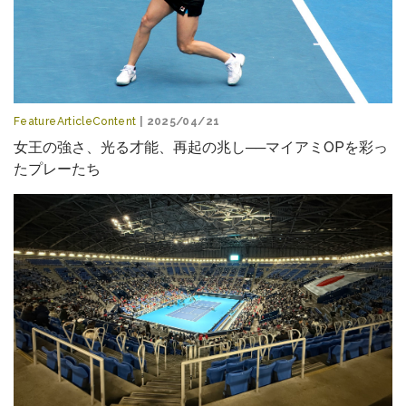
FeatureArticleContent
| 2025/04/21
女王の強さ、光る才能、再起の兆し──マイアミOPを彩っ
たプレーたち