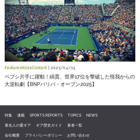
FeatureArticleContent
| 2025/04/15
ペプシ片手に躍動！綿貫、世界17位を撃破した怪我からの
大逆転劇【BNPパリバ・オープン2025】
特集
連載
SPORTS REPORTS
TOPICS
NEWS
著名人の愛ギア
ギア歴史ガイド
著者一覧
会社概要
プライバシーポリシー
お問い合わせ