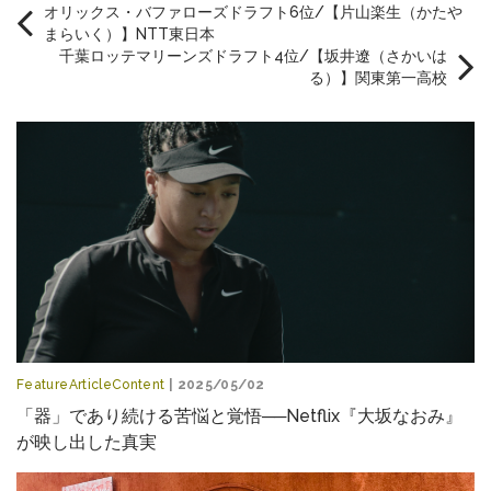
オリックス・バファローズドラフト6位/【片山楽生（かたや
まらいく）】NTT東日本
千葉ロッテマリーンズドラフト4位/【坂井遼（さかいは
る）】関東第一高校
FeatureArticleContent
| 2025/05/02
「器」であり続ける苦悩と覚悟──Netflix『大坂なおみ』
が映し出した真実