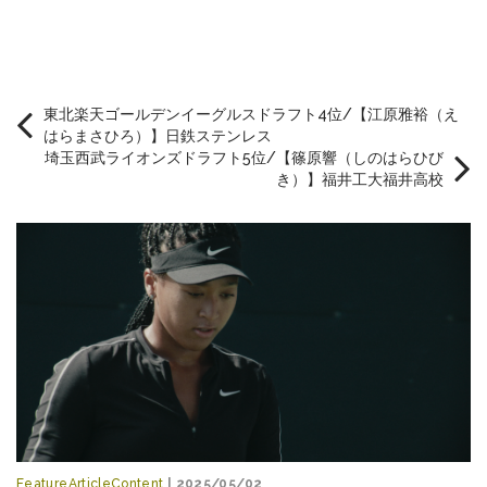
東北楽天ゴールデンイーグルスドラフト4位/【江原雅裕（え
はらまさひろ）】日鉄ステンレス
埼玉西武ライオンズドラフト5位/【篠原響（しのはらひび
き）】福井工大福井高校
FeatureArticleContent
| 2025/05/02