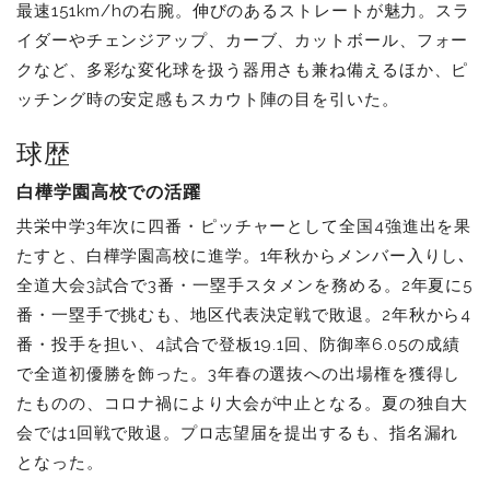
最速151km/hの右腕。伸びのあるストレートが魅力。スラ
イダーやチェンジアップ、カーブ、カットボール、フォー
クなど、多彩な変化球を扱う器用さも兼ね備えるほか、ピ
ッチング時の安定感もスカウト陣の目を引いた。
球歴
白樺学園高校での活躍
共栄中学3年次に四番・ピッチャーとして全国4強進出を果
たすと、白樺学園高校に進学。1年秋からメンバー入りし､
全道大会3試合で3番・一塁手スタメンを務める。2年夏に5
番・一塁手で挑むも、地区代表決定戦で敗退。2年秋から4
番・投手を担い、4試合で登板19.1回、防御率6.05の成績
で全道初優勝を飾った。3年春の選抜への出場権を獲得し
たものの、コロナ禍により大会が中止となる。夏の独自大
会では1回戦で敗退。プロ志望届を提出するも、指名漏れ
となった。