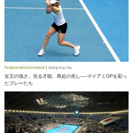
FeatureArticleContent
| 2025/04/21
女王の強さ、光る才能、再起の兆し──マイアミOPを彩っ
たプレーたち