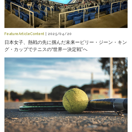
FeatureArticleContent
| 2025/04/20
日本女子、熱戦の先に掴んだ未来ービリー・ジーン・キン
グ・カップでテニスの“世界一決定戦”へ