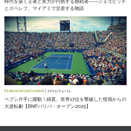
時代を築く王者と実力が円熟する挑戦者――ジョコビッチ
とズベレフ、マイアミで交差する物語
FeatureArticleContent
| 2025/04/15
ペプシ片手に躍動！綿貫、世界17位を撃破した怪我からの
大逆転劇【BNPパリバ・オープン2025】