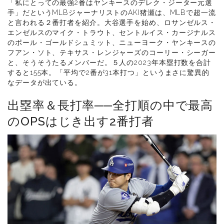
「私にとっての最強2番はヤンキースのデレク・ジーター元選
手」だというMLBジャーナリストのAKI猪瀬は、MLBで超一流
と言われる２番打者を紹介。大谷選手を始め、ロサンゼルス・
エンゼルスのマイク・トラウト、セントルイス・カージナルス
のポール・ゴールドシュミット、ニューヨーク・ヤンキースの
フアン・ソト、テキサス・レンジャーズのコーリー・シーガー
と、そうそうたるメンバーだ。５人の2023年本塁打数を合計
すると155本。「平均で2番が31本打つ」というまさに驚異的
なデータが出ている。
出塁率＆長打率──全打順の中で最高
のOPSはじき出す2番打者