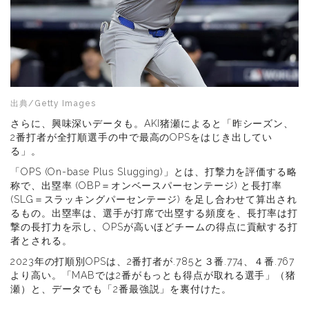
出典/Getty Images
さらに、興味深いデータも。AKI猪瀬によると「昨シーズン、
2番打者が全打順選手の中で最高のOPSをはじき出してい
る」。
「OPS (On-base Plus Slugging)」とは、打撃力を評価する略
称で、出塁率 (OBP＝オンベースパーセンテージ) と長打率
(SLG＝スラッキングパーセンテージ) を足し合わせて算出され
るもの。出塁率は、選手が打席で出塁する頻度を、長打率は打
撃の長打力を示し、OPSが高いほどチームの得点に貢献する打
者とされる。
2023年の打順別OPSは、2番打者が.785と３番.774、４番.767
より高い。「MABでは2番がもっとも得点が取れる選手」（猪
瀬）と、データでも「2番最強説」を裏付けた。