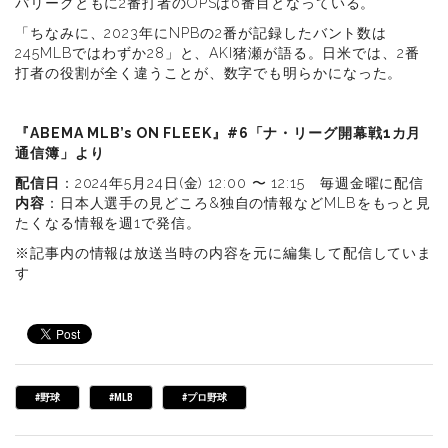
パリーグともに2番打者のOPSは6番目となっている。
「ちなみに、2023年にNPBの2番が記録したバント数は
245MLBではわずか28」と、AKI猪瀬が語る。日米では、2番
打者の役割が全く違うことが、数字でも明らかになった。
『ABEMA MLB’s ON FLEEK』#6「ナ・リーグ開幕戦1カ月
通信簿」より
配信日
：2024年5月24日(金) 12:00 〜 12:15 毎週金曜に配信
内容
：日本人選手の見どころ&独自の情報などMLBをもっと見
たくなる情報を週1で発信。
※記事内の情報は放送当時の内容を元に編集して配信していま
す
#野球
#MLB
#プロ野球