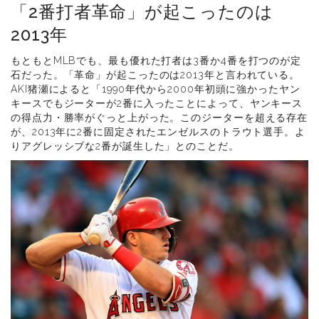
「2番打者革命」が起こったのは
2013年
もともとMLBでも、最も優れた打者は3番か4番を打つのが定
石だった。「革命」が起こったのは2013年と言われている。
AKI猪瀬によると「1990年代から2000年初頭に強かったヤン
キースでもジーターが2番に入ったことによって、ヤンキース
の得点力・勝率がぐっと上がった。このジーターを超える存在
が、2013年に2番に固定されたエンゼルスのトラウト選手。よ
りアグレッシブな2番が誕生した」とのことだ。