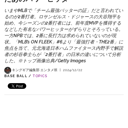
いまやMLBで「チーム最強バッターの証」だと言われてい
るのが2番打者。ロサンゼルス・ドジャースの大谷翔平を
始め、今シーズンの2番打者には、前年度MVPを獲得する
などした有名なパワーヒッターがずらりとそろっている。
一方NPBでは、2番に長打力は求められていないのが現
状。「MLB’s ON FLEEK」#6より「最強打者・THE2番」に
焦点を当て、元北海道日本ハムファイタース内野手で解説
者の杉谷拳士らが「2番打者」の日米の違いについて分析
した。※トップ画像出典/Getty Images
キングギア編集部 エンタメ班
|
2024/12/22
BASE BALL /
TOPICS