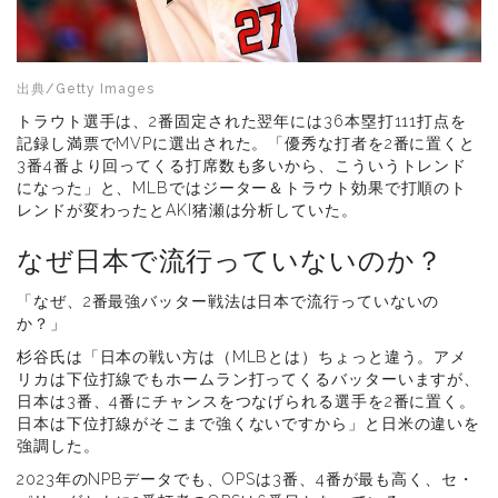
出典/Getty Images
トラウト選手は、2番固定された翌年には36本塁打111打点を
記録し満票でMVPに選出された。「優秀な打者を2番に置くと
3番4番より回ってくる打席数も多いから、こういうトレンド
になった」と、MLBではジーター＆トラウト効果で打順のト
レンドが変わったとAKI猪瀬は分析していた。
なぜ日本で流行っていないのか？
「なぜ、2番最強バッター戦法は日本で流行っていないの
か？」
杉谷氏は「日本の戦い方は（MLBとは）ちょっと違う。アメ
リカは下位打線でもホームラン打ってくるバッターいますが、
日本は3番、4番にチャンスをつなげられる選手を2番に置く。
日本は下位打線がそこまで強くないですから」と日米の違いを
強調した。
2023年のNPBデータでも、OPSは3番、4番が最も高く、セ・