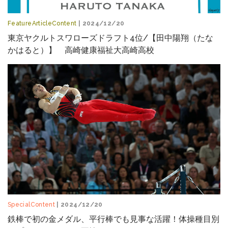
FeatureArticleContent
| 2024/12/20
東京ヤクルトスワローズドラフト4位/【田中陽翔（たな
かはると）】 高崎健康福祉大高崎高校
SpecialContent
| 2024/12/20
鉄棒で初の金メダル、平行棒でも見事な活躍！体操種目別