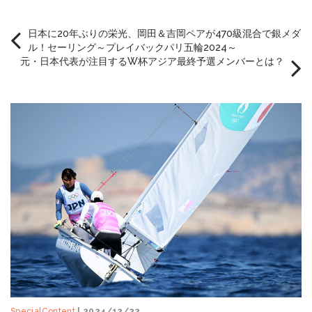
日本に20年ぶりの栄光、岡田＆吉岡ペアが470級混合で銀メダ
ル！セーリング～プレイバックパリ五輪2024～
元・日本代表が注目するW杯アジア最終予選メンバーとは？
SpecialContent
| 2024/12/22