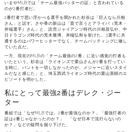
いまやMLBでは「チーム最強バッターの証」と言われている
のが2番打者だ。
2番打者で思い浮かべる選手を聞かれた杉谷は「巨人なら川相
さん」と話す。さや香の新山は「昔で言うとアライバ（荒木・
井端選手）さん」と、読売ジャイアンツ時代の川相昌弘や、中
日ドラゴンズ時代の荒木雅博、井端弘和を挙げた。3選手に共
通するのはパワーヒッターでなく、チームバッティングに徹し
ていた点だ。
一方、現在のMLBの「チーム最強の2番」に近い感覚の打者も
いたという。杉谷は「ライオンズで栗山さんが2番を打ってい
る時に、バントを一切しなかったのが、メジャーに近いスタイ
ルだなと感じた」と、埼玉西武ライオンズ時代の栗山英樹のエ
ピソードを明かした。
私にとって最強2番はデレク・ジー
ター
番組では「なぜMLBでは、2番が最強なのか？」「最強打者の
証は4番じゃなかったのか？」 「なぜ日本で流行らないの
か？」などの疑問を掘り下げた。