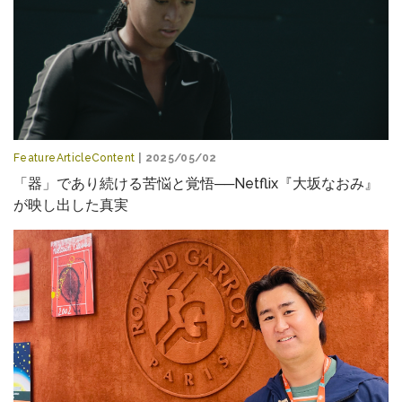
FeatureArticleContent
| 2025/05/02
「器」であり続ける苦悩と覚悟──Netflix『大坂なおみ』
が映し出した真実