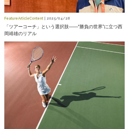
FeatureArticleContent
| 2025/04/28
「ツアーコーチ」という選択肢――“勝負の世界”に立つ西
岡靖雄のリアル