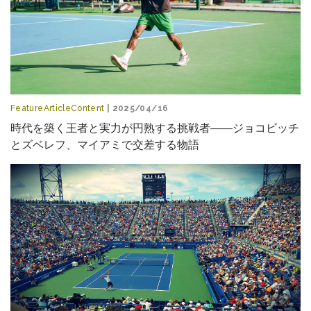
FeatureArticleContent
| 2025/04/16
時代を築く王者と実力が円熟する挑戦者――ジョコビッチ
とズベレフ、マイアミで交差する物語