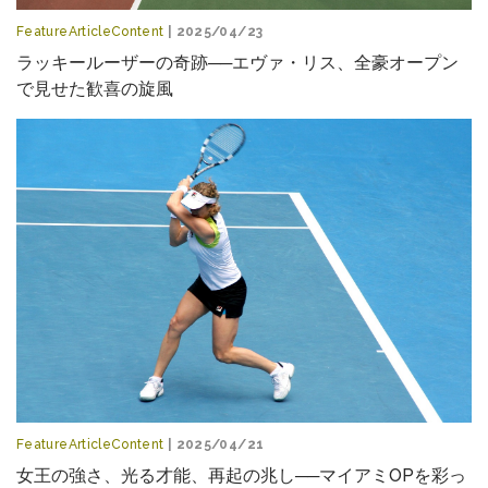
FeatureArticleContent
| 2025/04/23
ラッキールーザーの奇跡──エヴァ・リス、全豪オープン
で見せた歓喜の旋風
FeatureArticleContent
| 2025/04/21
女王の強さ、光る才能、再起の兆し──マイアミOPを彩っ