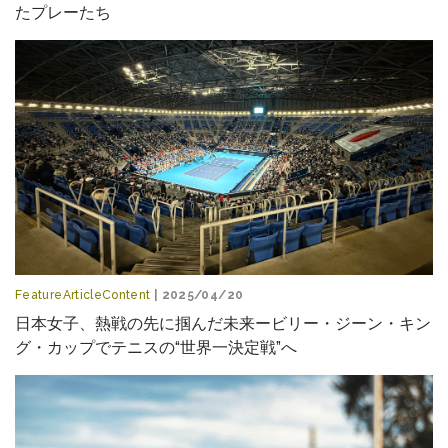
たプレーたち
FeatureArticleContent
| 2025/04/20
日本女子、熱戦の先に掴んだ未来ービリー・ジーン・キン
グ・カップでテニスの“世界一決定戦”へ